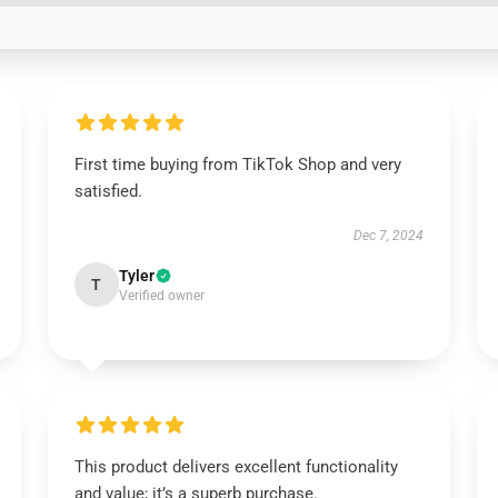
First time buying from TikTok Shop and very
satisfied.
Dec 7, 2024
Tyler
T
Verified owner
This product delivers excellent functionality
and value; it’s a superb purchase.