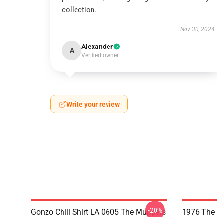
collection.
Nov 30, 2024
Alexander
A
Verified owner
Write your review
-20%
Gonzo Chili Shirt LA 0605 The Muppets
1976 The 