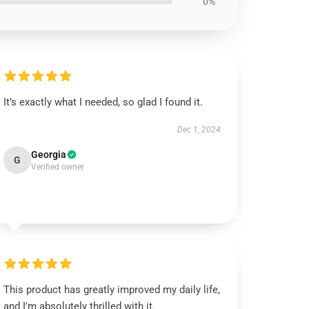
0%
It’s exactly what I needed, so glad I found it.
Dec 1, 2024
Georgia
G
Verified owner
This product has greatly improved my daily life,
and I'm absolutely thrilled with it.