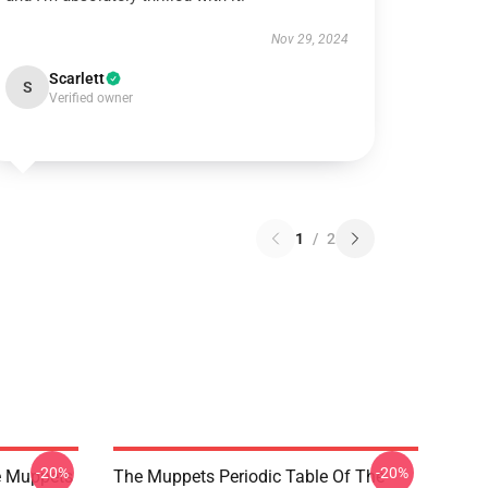
Nov 29, 2024
Scarlett
S
Verified owner
1
/
2
-20%
-20%
e Muppets
The Muppets Periodic Table Of The