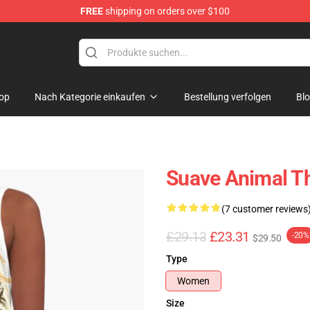
FREE
shipping on orders over $100
e Shop
op
Nach Kategorie einkaufen
Bestellung verfolgen
Bl
Suave Animal Th
(7 customer reviews
£29.13
£23.31
-20%
$29.50
Type
Women
Size