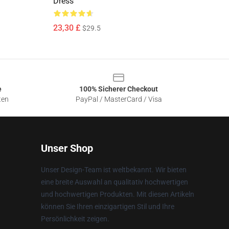
Dress
23,30 £
$29.5
e
100% Sicherer Checkout
ten
PayPal / MasterCard / Visa
Unser Shop
Unser Design-Team ist weltbekannt. Wir bieten
eine breite Auswahl an qualitativ hochwertigen
und hochwertigen Produkten. Mit diesen Artikeln
können Sie Ihren einzigartigen Stil und Ihre
Persönlichkeit zeigen.