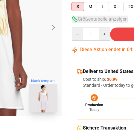
S
M
L
XL
2X
Größentabelle anzeigen
Quantity
Diese Aktion endet in
04
Deliver to United States
Cost to ship:
$6.99
blank template
Standard - Order today to g
Production
Today
Sichere Transaktion