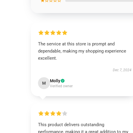
★☆☆☆☆
The service at this store is prompt and
dependable, making my shopping experience
excellent.
Dec 7, 2024
Molly
M
Verified owner
This product delivers outstanding
performance, making it a great addition to my