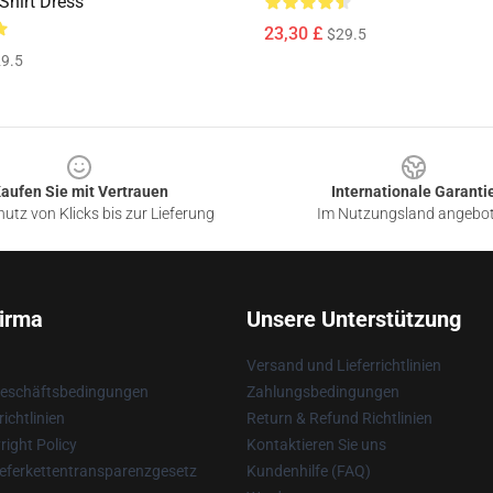
Shirt Dress
23,30 £
$29.5
9.5
aufen Sie mit Vertrauen
Internationale Garanti
utz von Klicks bis zur Lieferung
Im Nutzungsland angebo
irma
Unsere Unterstützung
Versand und Lieferrichtlinien
Geschäftsbedingungen
Zahlungsbedingungen
ichtlinien
Return & Refund Richtlinien
ight Policy
Kontaktieren Sie uns
eferkettentransparenzgesetz
Kundenhilfe (FAQ)