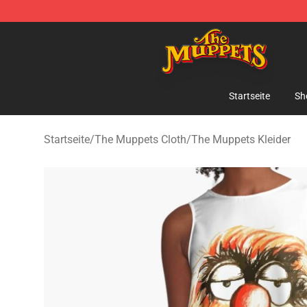
The Muppets Store - Official The Muppets Merchandis
Startseite
Sh
Startseite
/
The Muppets Cloth
/
The Muppets Kleider