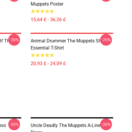
Muppets Poster
15,64 £ - 36,26 £
-20%
-20%
Of The
Animal Drummer The Muppets Show
Essential T-Shirt
20,93 £ - 24,09 £
-20%
-20%
ess
Uncle Deadly The Muppets A-Line