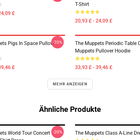
T-Shirt
24,09 £
20,93 £ - 24,09 £
-20%
ts Pigs In Space Pullover
The Muppets Periodic Table 
Muppets Pullover Hoodie
39,46 £
33,93 £ - 39,46 £
MEHR ANZEIGEN
Ähnliche Produkte
-20%
ts World Tour Concert
The Muppets Class A-Line Dr