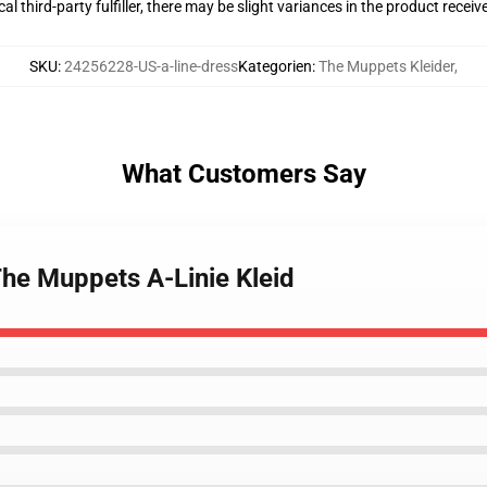
al third-party fulfiller, there may be slight variances in the product receiv
SKU
:
24256228-US-a-line-dress
Kategorien
:
The Muppets Kleider
,
What Customers Say
The Muppets A-Linie Kleid