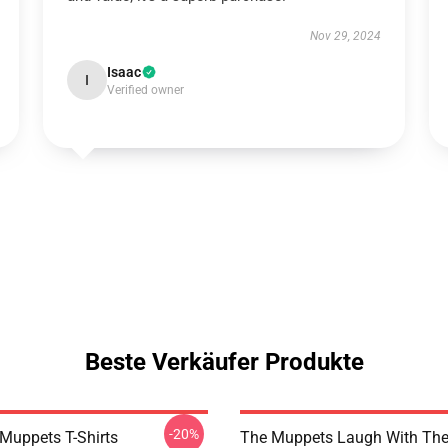
Nov 29, 2024
Isaac
I
Verified owner
Beste Verkäufer Produkte
-20%
Muppets T-Shirts
The Muppets Laugh With Th