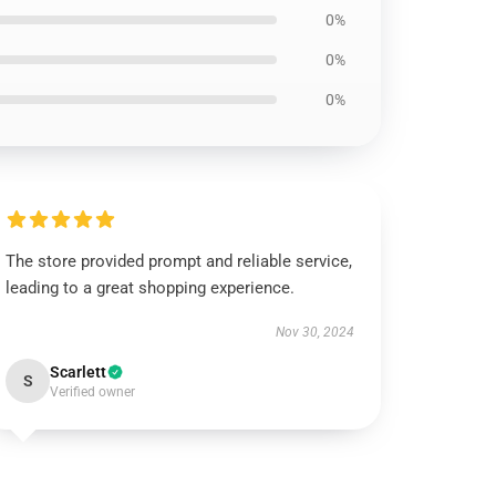
0%
0%
0%
The store provided prompt and reliable service,
leading to a great shopping experience.
Nov 30, 2024
Scarlett
S
Verified owner