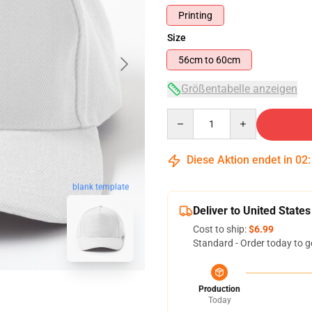
Printing
Size
56cm to 60cm
Größentabelle anzeigen
Quantity
Diese Aktion endet in
02
blank template
Deliver to United States
Cost to ship:
$6.99
Standard - Order today to g
Production
Today