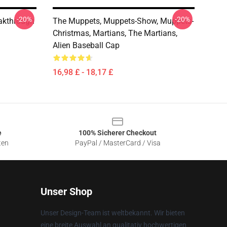
-20%
-20%
akthrough
The Muppets, Muppets-Show, Muppets-
Christmas, Martians, The Martians,
Alien Baseball Cap
16,98 £ - 18,17 £
e
100% Sicherer Checkout
ten
PayPal / MasterCard / Visa
Unser Shop
Unser Design-Team ist weltbekannt. Wir bieten
eine breite Auswahl an qualitativ hochwertigen