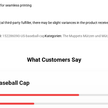
 for seamless printing
al third-party fulfiller, there may be slight variances in the product receiv
U
:
152286090-US-baseball-cap
Kategorien
:
The Muppets Mützen und Müt
What Customers Say
aseball Cap