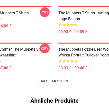
-20%
Muppets T-Shirts
The Muppets T-Shirts - Vinta
Logo Edition
24,09 £
20,93 £ - 24,09 £
-20%
rummer The Muppets Show
The Muppets Fozzie Bear Wo
weatshirt
Wocka Portrait Pullover Hood
37,88 £
33,93 £ - 39,46 £
MEHR ANZEIGEN
Ähnliche Produkte