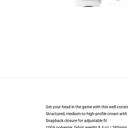
Get your head in the game with this well-const
Structured, medium-to-high-profile crown with c
Snapback closure for adjustable fit
100% polyester, fabric weight 8.4 oz / 285gsm