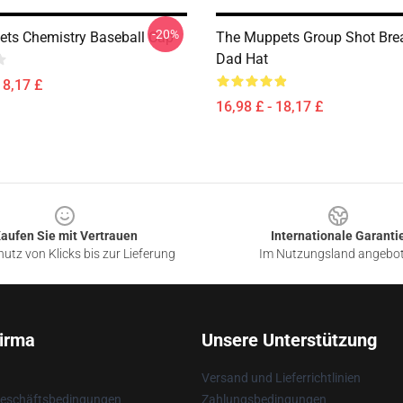
-20%
ts Chemistry Baseball Cap
The Muppets Group Shot Bre
Dad Hat
18,17 £
16,98 £ - 18,17 £
aufen Sie mit Vertrauen
Internationale Garanti
utz von Klicks bis zur Lieferung
Im Nutzungsland angebo
irma
Unsere Unterstützung
Versand und Lieferrichtlinien
Geschäftsbedingungen
Zahlungsbedingungen