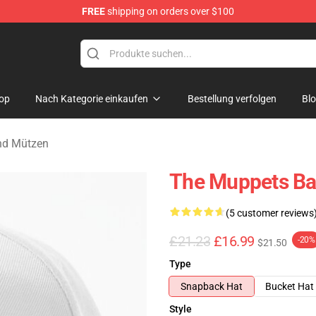
FREE
shipping on orders over $100
e Shop
op
Nach Kategorie einkaufen
Bestellung verfolgen
Bl
nd Mützen
The Muppets Ba
(5 customer reviews
£21.23
£16.99
-20%
$21.50
Type
Snapback Hat
Bucket Hat
Style