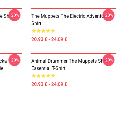
-20%
-20%
ge Show
The Muppets The Electric Adventure T-
Shirt
20,93 £ - 24,09 £
-20%
-20%
cka
Animal Drummer The Muppets Show
ie
Essential T-Shirt
20,93 £ - 24,09 £