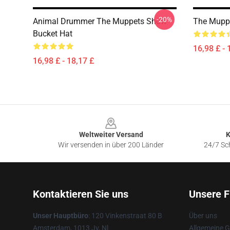
-20%
Animal Drummer The Muppets Show
The Muppe
Bucket Hat
16,98 £ - 
16,98 £ - 18,17 £
Footer
Weltweiter Versand
K
Wir versenden in über 200 Länder
24/7 Sch
Kontaktieren Sie uns
Unsere F
Unser Hauptbüro
: 120 Vinkenstraat 80 B
Über uns
Amsterdam, 1013 Jv, Nl
Allgemeine 