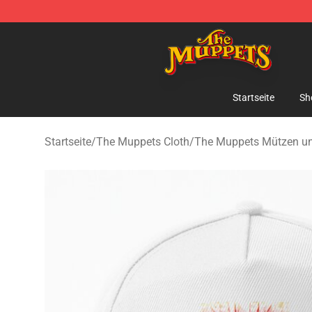
The Muppets Store - Official The Muppets Merchandis
Startseite
Sh
Startseite
/
The Muppets Cloth
/
The Muppets Mützen u