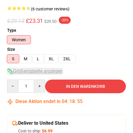
(6 customer reviews)
£29.13
£23.31
-20%
$29.50
Type
Women
Size
S
M
L
XL
2XL
Größentabelle anzeigen
Quantity
IN DEN WARENKORB
Diese Aktion endet in
04
:
18
:
54
Deliver to United States
Cost to ship:
$6.99