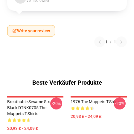
Verified owner
Write your review
1
/
1
Beste Verkäufer Produkte
Breathable Sesame Street
1976 The Muppets T-Shirts
-20%
-20%
Black DTNK0705 The
Muppets T-Shirts
20,93 £ - 24,09 £
20,93 £ - 24,09 £