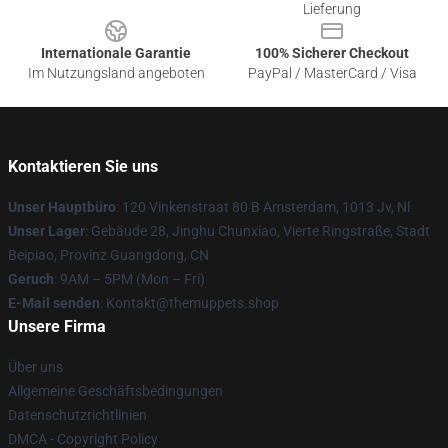
Lieferung
Internationale Garantie
100% Sicherer Checkout
Im Nutzungsland angeboten
PayPal / MasterCard / Visa
Kontaktieren Sie uns
Unser Hauptbüro
: 120 Vinkenstraat 80 B Amsterdam, 1013 Jv, Nl
Unser Lager
: Gebäude 28, Jinghu Chunxiao, Vierte Ringstraße, Stadt
Beipiao, Provinz Guangdong, CN
Geruch
: 9AM – 5PM (Mon – Fri)
E-Mail senden
: Kontakt@themuppets.shop
Unsere Firma
Über uns
Allgemeine Geschäftsbedingungen
Datenschutzrichtlinien
DMCA - Copyright Policy