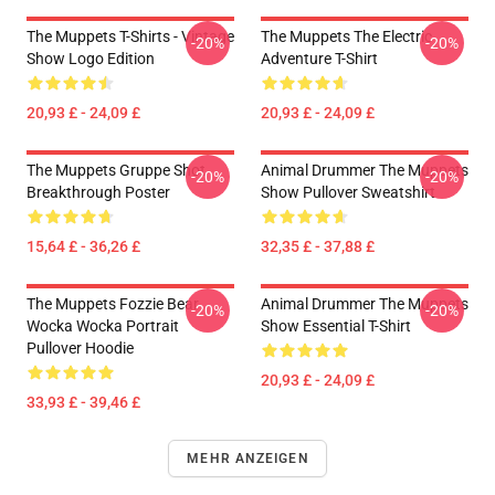
The Muppets T-Shirts - Vintage
The Muppets The Electric
-20%
-20%
Show Logo Edition
Adventure T-Shirt
20,93 £ - 24,09 £
20,93 £ - 24,09 £
The Muppets Gruppe Shot
Animal Drummer The Muppets
-20%
-20%
Breakthrough Poster
Show Pullover Sweatshirt
15,64 £ - 36,26 £
32,35 £ - 37,88 £
The Muppets Fozzie Bear
Animal Drummer The Muppets
-20%
-20%
Wocka Wocka Portrait
Show Essential T-Shirt
Pullover Hoodie
20,93 £ - 24,09 £
33,93 £ - 39,46 £
MEHR ANZEIGEN