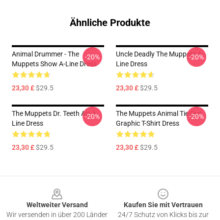
Ähnliche Produkte
Animal Drummer - The
Uncle Deadly The Muppets A-
-20%
-20%
Muppets Show A-Line Dress
Line Dress
23,30 £
$29.5
23,30 £
$29.5
The Muppets Dr. Teeth Art A-
The Muppets Animal Tie Dye
-20%
-20%
Line Dress
Graphic T-Shirt Dress
23,30 £
$29.5
23,30 £
$29.5
Footer
Weltweiter Versand
Kaufen Sie mit Vertrauen
Wir versenden in über 200 Länder
24/7 Schutz von Klicks bis zur