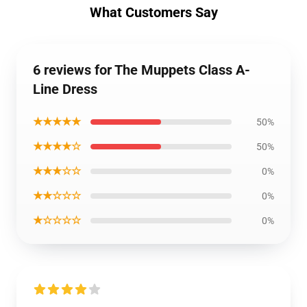
What Customers Say
6 reviews for The Muppets Class A-
Line Dress
★★★★★
50%
★★★★☆
50%
★★★☆☆
0%
★★☆☆☆
0%
★☆☆☆☆
0%