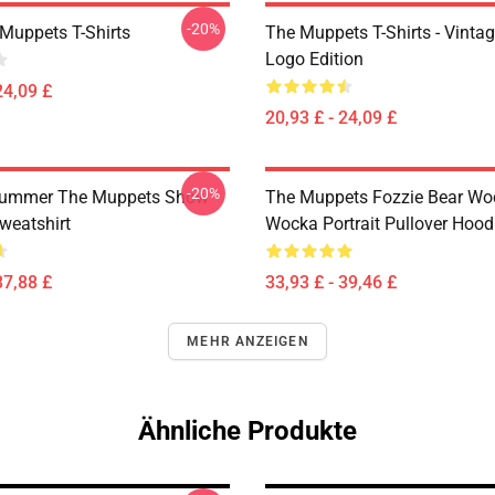
-20%
Muppets T-Shirts
The Muppets T-Shirts - Vinta
Logo Edition
24,09 £
20,93 £ - 24,09 £
-20%
rummer The Muppets Show
The Muppets Fozzie Bear Wo
weatshirt
Wocka Portrait Pullover Hood
37,88 £
33,93 £ - 39,46 £
MEHR ANZEIGEN
Ähnliche Produkte