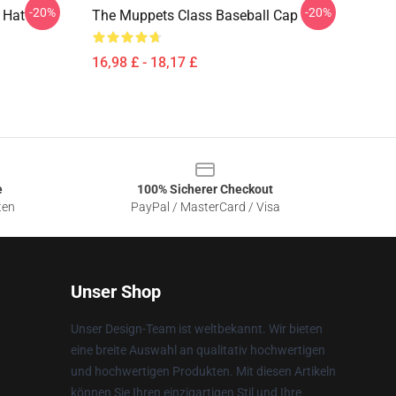
-20%
-20%
 Hat
The Muppets Class Baseball Cap
16,98 £ - 18,17 £
e
100% Sicherer Checkout
ten
PayPal / MasterCard / Visa
Unser Shop
Unser Design-Team ist weltbekannt. Wir bieten
eine breite Auswahl an qualitativ hochwertigen
und hochwertigen Produkten. Mit diesen Artikeln
können Sie Ihren einzigartigen Stil und Ihre