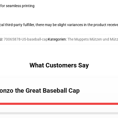
 for seamless printing
al third-party fulfiller, there may be slight variances in the product receiv
U
:
70065878-US-baseball-cap
Kategorien
:
The Muppets Mützen und Müt
What Customers Say
onzo the Great Baseball Cap