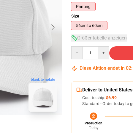
Printing
Size
56cm to 60cm
Größentabelle anzeigen
Quantity
Diese Aktion endet in
02
blank template
Deliver to United States
Cost to ship:
$6.99
Standard - Order today to g
Production
Today