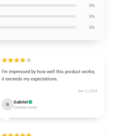
0%
0%
0%
I’m impressed by how well this product works;
it exceeds my expectations.
Dec 3, 2024
Gabriel
G
Verified owner