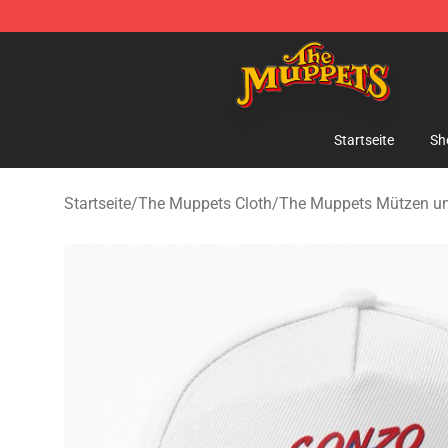
The Muppets Store - Official The Muppets Merchandis
Startseite
Sh
Startseite
/
The Muppets Cloth
/
The Muppets Mützen u