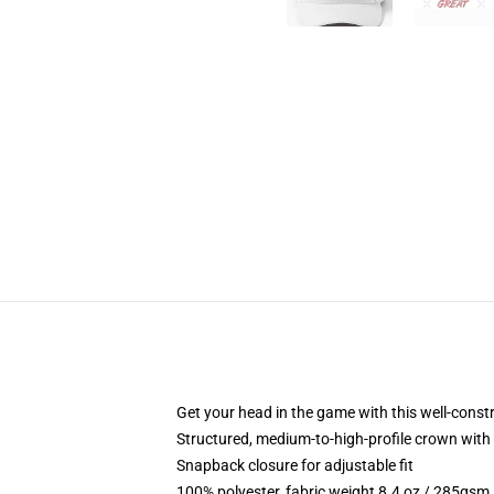
Get your head in the game with this well-const
Structured, medium-to-high-profile crown with c
Snapback closure for adjustable fit
100% polyester, fabric weight 8.4 oz / 285gsm