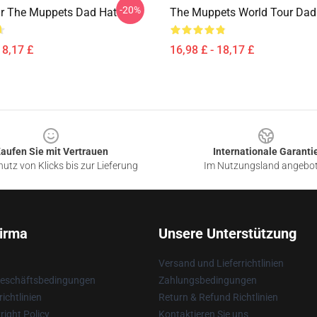
-20%
r The Muppets Dad Hat
The Muppets World Tour Dad
18,17 £
16,98 £ - 18,17 £
aufen Sie mit Vertrauen
Internationale Garanti
utz von Klicks bis zur Lieferung
Im Nutzungsland angebo
irma
Unsere Unterstützung
Versand und Lieferrichtlinien
Geschäftsbedingungen
Zahlungsbedingungen
ichtlinien
Return & Refund Richtlinien
ight Policy
Kontaktieren Sie uns