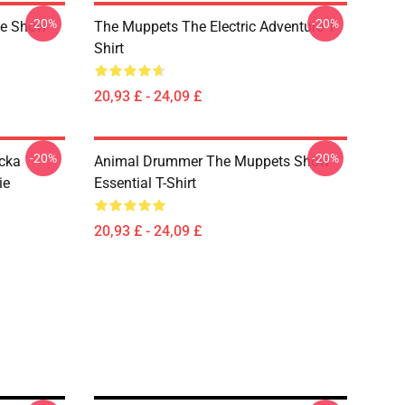
-20%
-20%
ge Show
The Muppets The Electric Adventure T-
Shirt
20,93 £ - 24,09 £
-20%
-20%
cka
Animal Drummer The Muppets Show
ie
Essential T-Shirt
20,93 £ - 24,09 £