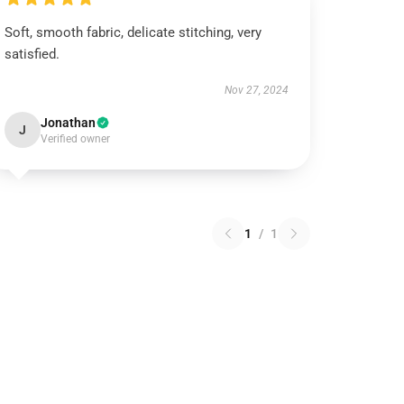
Soft, smooth fabric, delicate stitching, very
satisfied.
Nov 27, 2024
Jonathan
J
Verified owner
1
/
1