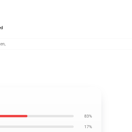
ed
zen
,
83%
17%