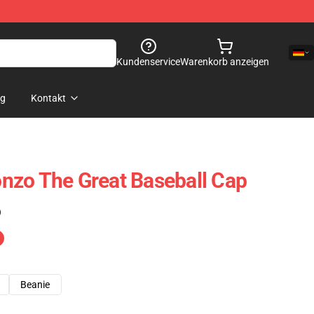
Kundenservice
Warenkorb anzeigen
og
Kontakt
nzo The Great Baseball Cap
)
Beanie