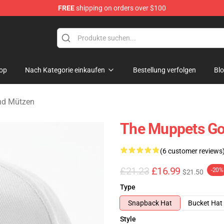
FREE
shipping on orders over $100
e Shop
op
Nach Kategorie einkaufen
Bestellung verfolgen
Bl
nd Mützen
The Muppets Go
(6 customer reviews
£21.23
£16.99
-20%
$21.50
Type
Snapback Hat
Bucket Hat
Style