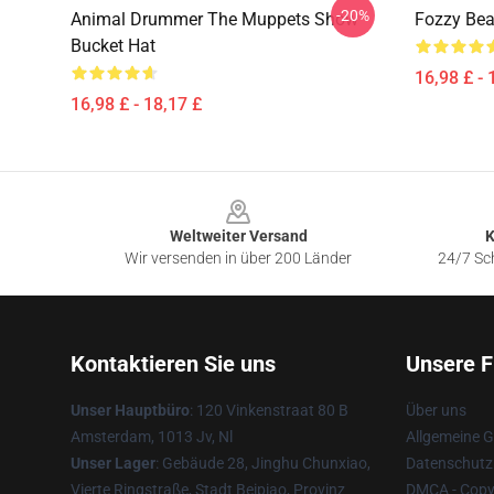
-20%
Animal Drummer The Muppets Show
Fozzy Bea
Bucket Hat
16,98 £ - 
16,98 £ - 18,17 £
Footer
Weltweiter Versand
K
Wir versenden in über 200 Länder
24/7 Sch
Kontaktieren Sie uns
Unsere F
Unser Hauptbüro
: 120 Vinkenstraat 80 B
Über uns
Amsterdam, 1013 Jv, Nl
Allgemeine 
Unser Lager
: Gebäude 28, Jinghu Chunxiao,
Datenschutzr
Vierte Ringstraße, Stadt Beipiao, Provinz
DMCA - Copyr