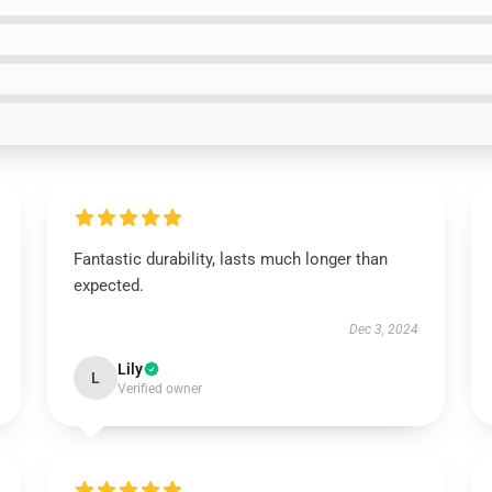
Fantastic durability, lasts much longer than
expected.
Dec 3, 2024
Lily
L
Verified owner