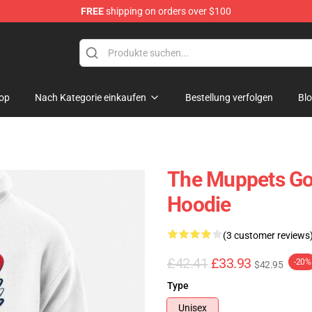
FREE
shipping on orders over $100
e Shop
op
Nach Kategorie einkaufen
Bestellung verfolgen
Bl
The Muppets Gon
Hoodie
(3 customer reviews
£42.41
£33.93
-20%
$42.95
Type
Unisex