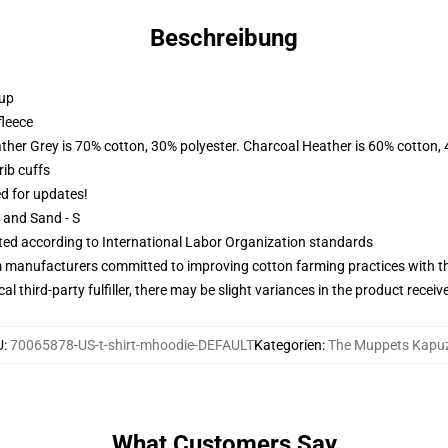
Beschreibung
 up
fleece
ather Grey is 70% cotton, 30% polyester. Charcoal Heather is 60% cotton,
ib cuffs
ed for updates!
L and Sand - S
uated according to International Labor Organization standards
m manufacturers committed to improving cotton farming practices with the
al third-party fulfiller, there may be slight variances in the product receiv
U
:
70065878-US-t-shirt-mhoodie-DEFAULT
Kategorien
:
The Muppets Kapu
What Customers Say