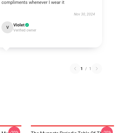
compliments whenever I wear it
Nov 30, 2024
Violet
V
Verified owner
1
/
1
-20%
-20%