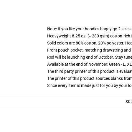
Note: If you like your hoodies baggy go 2 sizes
Heavyweight 8.25 oz. (~280 gsm) cotton-rich 
Solid colors are 80% cotton, 20% polyester. He
Front pouch pocket, matching drawstring and r
Red will be launching end of October. Stay tun
Available at the end of November: Green - L, X
The third party printer of this product is eval
The printer of this product sources blanks fro
Since every item is made just for you by your loc
SK