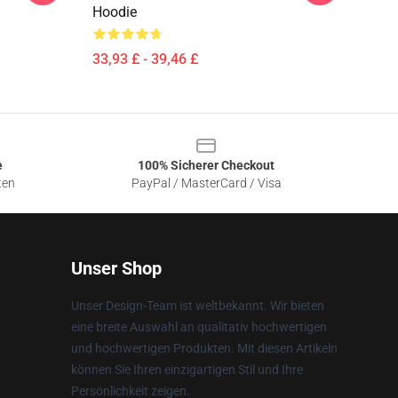
Hoodie
33,93 £ - 39,46 £
e
100% Sicherer Checkout
ten
PayPal / MasterCard / Visa
Unser Shop
Unser Design-Team ist weltbekannt. Wir bieten
eine breite Auswahl an qualitativ hochwertigen
und hochwertigen Produkten. Mit diesen Artikeln
können Sie Ihren einzigartigen Stil und Ihre
Persönlichkeit zeigen.