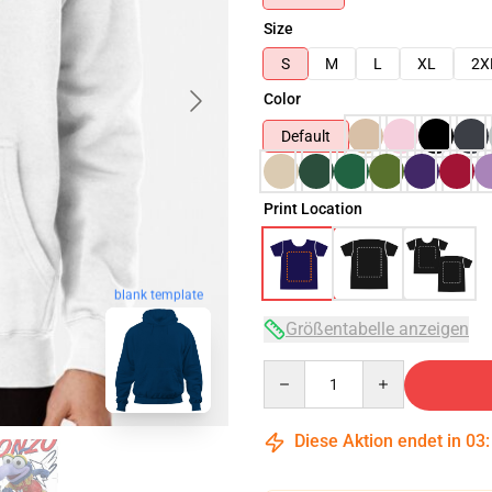
Size
S
M
L
XL
2X
Color
Default
Print Location
blank template
Größentabelle anzeigen
Quantity
Diese Aktion endet in
03