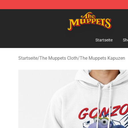
The Muppets Store - Official The Muppets Merchandis
Startseite
Sh
Startseite
/
The Muppets Cloth
/
The Muppets Kapuzen