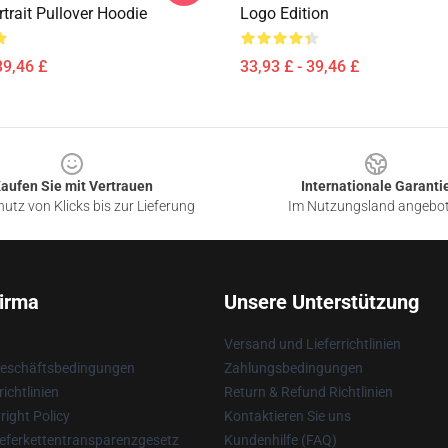
trait Pullover Hoodie
Logo Edition
39,46 £
33,93 £ - 39,46 £
aufen Sie mit Vertrauen
Internationale Garanti
utz von Klicks bis zur Lieferung
Im Nutzungsland angebo
irma
Unsere Unterstützung
Versand und Lieferrichtlinien
Geschäftsbedingungen
Zahlungsbedingungen
ichtlinien
Return & Refund Richtlinien
ight Policy
Kontaktieren Sie uns
eferkettentransparenzgesetz
Kundenhilfe (FAQ)