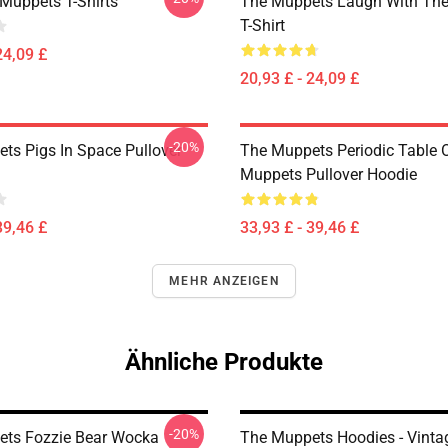
Muppets T-Shirts
The Muppets Laugh With Th
T-Shirt
24,09 £
20,93 £ - 24,09 £
-20%
ts Pigs In Space Pullover
The Muppets Periodic Table 
Muppets Pullover Hoodie
39,46 £
33,93 £ - 39,46 £
MEHR ANZEIGEN
Ähnliche Produkte
-20%
ts Fozzie Bear Wocka
The Muppets Hoodies - Vint