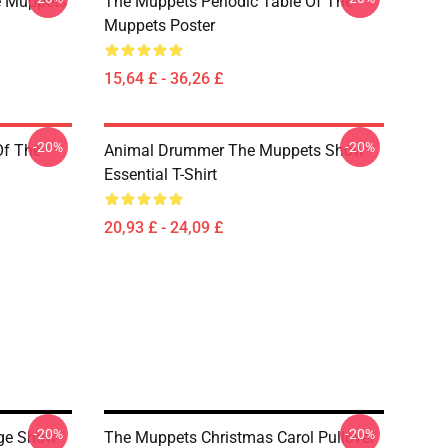
e Muppets
The Muppets Periodic Table Of The
Muppets Poster
15,64 £ - 36,26 £
-20%
-20%
Of The
Animal Drummer The Muppets Show
Essential T-Shirt
20,93 £ - 24,09 £
-20%
-20%
age Show
The Muppets Christmas Carol Pullover