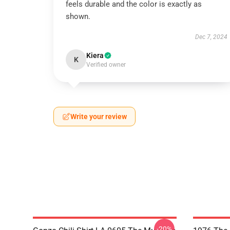
feels durable and the color is exactly as
shown.
Dec 7, 2024
Kiera
K
Verified owner
Write your review
-20%