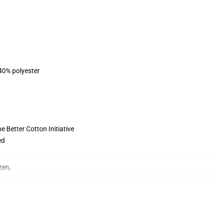
 40% polyester
 Better Cotton Initiative
ed
zen
,