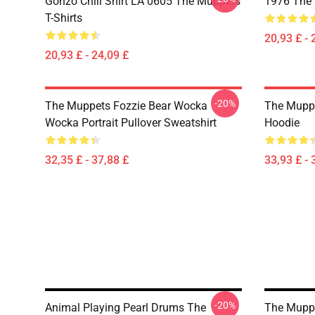
Gonzo Chili Shirt LA 0605 The Muppets
1976 The 
T-Shirts
20,93 £ - 
20,93 £ - 24,09 £
-20%
The Muppets Fozzie Bear Wocka
The Muppe
Wocka Portrait Pullover Sweatshirt
Hoodie
32,35 £ - 37,88 £
33,93 £ - 
-20%
Animal Playing Pearl Drums The
The Muppe