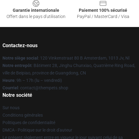
Garantie internationale
Paiement 100% sécurisé
Offert dans le pays d'utilisation
PayPal / MasterCard / Visa
Contactez-nous
Notre siège social
: 120 Vinkenstraat 80 B Amsterdam, 1013 Jv, Nl
Notre entrepôt
: Bâtiment 28, Jinghu Chunxiao, Quatrième Ring Road,
ville de Beipiao, province de Guangdong, CN
Heure
: 9h – 17h (lu – vendredi)
Courriel
: contact@thempets.shop
Notre société
Sur nous
Conditions générales
Politiques de confidentialité
DMCA - Politique sur le droit d'auteur
Le présent règlement entre en vigueur le jour suivant celui de sa