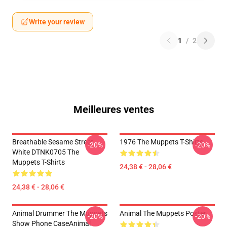
Write your review
1
/
2
Meilleures ventes
Breathable Sesame Street
1976 The Muppets T-Shirts
-20%
-20%
White DTNK0705 The
Muppets T-Shirts
24,38 € - 28,06 €
24,38 € - 28,06 €
Animal Drummer The Muppets
Animal The Muppets Poster
-20%
-20%
Show Phone CaseAnimal