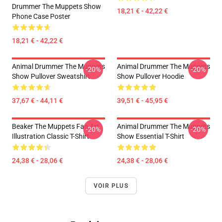
Drummer The Muppets Show
18,21 € - 42,22 €
Phone Case Poster
18,21 € - 42,22 €
Animal Drummer The Muppets
Animal Drummer The Muppets
-20%
-20%
Show Pullover Sweatshirt
Show Pullover Hoodie
37,67 € - 44,11 €
39,51 € - 45,95 €
Beaker The Muppets Fan Art
Animal Drummer The Muppets
-20%
-20%
Illustration Classic T-Shirt
Show Essential T-Shirt
24,38 € - 28,06 €
24,38 € - 28,06 €
VOIR PLUS