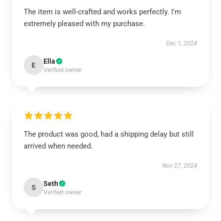
The item is well-crafted and works perfectly. I'm
extremely pleased with my purchase.
Dec 1, 2024
Ella
E
Verified owner
The product was good, had a shipping delay but still
arrived when needed.
Nov 27, 2024
Seth
S
Verified owner