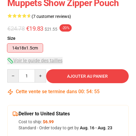
Muppets Show Zipper Pouch
(7 customer reviews)
€24.78
€19.83
-20%
$21.55
Size
14x18x1.5cm
Voir le guide des tailles
Quantity
AJOUTER AU PANIER
Cette vente se termine dans
00
:
54
:
54
Deliver to United States
Cost to ship:
$6.99
Standard - Order today to get by
Aug. 16 - Aug. 23