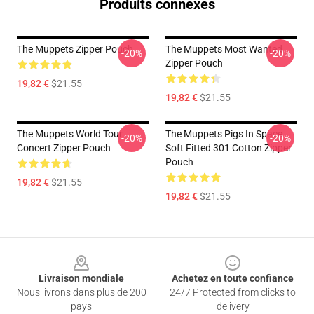
Produits connexes
The Muppets Zipper Pouch
The Muppets Most Wanted
-20%
-20%
Zipper Pouch
19,82 €
$21.55
19,82 €
$21.55
The Muppets World Tour
The Muppets Pigs In Space
-20%
-20%
Concert Zipper Pouch
Soft Fitted 301 Cotton Zipper
Pouch
19,82 €
$21.55
19,82 €
$21.55
Footer
Livraison mondiale
Achetez en toute confiance
Nous livrons dans plus de 200
24/7 Protected from clicks to
pays
delivery