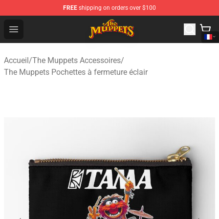
FREE
shipping on orders over $100
The Muppets Store - Official The Muppets Merchandise 
Open menu
Accueil
/
The Muppets Accessoires
/
The Muppets Pochettes à fermeture éclair