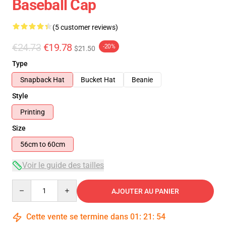
Baseball Cap
(5 customer reviews)
€24.73
€19.78
-20%
$21.50
Type
Snapback Hat
Bucket Hat
Beanie
Style
Printing
Size
56cm to 60cm
Voir le guide des tailles
Quantity
AJOUTER AU PANIER
Cette vente se termine dans
01
:
21
:
53