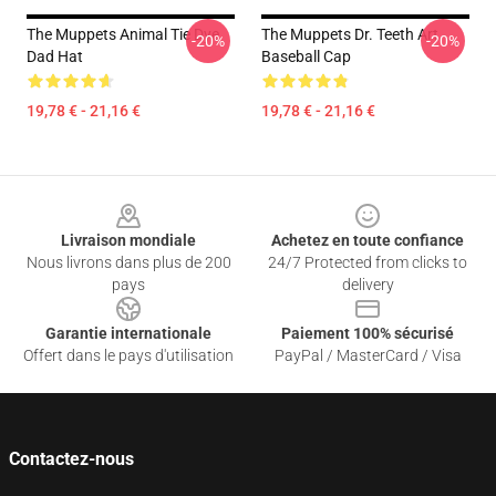
The Muppets Animal Tie Dye
The Muppets Dr. Teeth Art
-20%
-20%
Dad Hat
Baseball Cap
19,78 € - 21,16 €
19,78 € - 21,16 €
Footer
Livraison mondiale
Achetez en toute confiance
Nous livrons dans plus de 200
24/7 Protected from clicks to
pays
delivery
Garantie internationale
Paiement 100% sécurisé
Offert dans le pays d'utilisation
PayPal / MasterCard / Visa
Contactez-nous