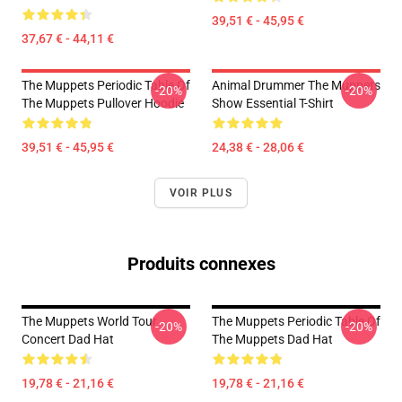
39,51 € - 45,95 €
37,67 € - 44,11 €
The Muppets Periodic Table Of
Animal Drummer The Muppets
-20%
-20%
The Muppets Pullover Hoodie
Show Essential T-Shirt
39,51 € - 45,95 €
24,38 € - 28,06 €
VOIR PLUS
Produits connexes
The Muppets World Tour
The Muppets Periodic Table Of
-20%
-20%
Concert Dad Hat
The Muppets Dad Hat
19,78 € - 21,16 €
19,78 € - 21,16 €