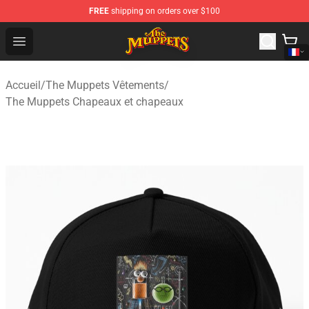
FREE
shipping on orders over $100
The Muppets Store - Official The Muppets Merchandise 
Open menu
Accueil
/
The Muppets Vêtements
/
The Muppets Chapeaux et chapeaux