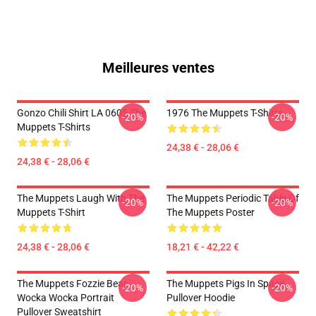
Meilleures ventes
Gonzo Chili Shirt LA 0605 The
1976 The Muppets T-Shirts
-20%
-20%
Muppets T-Shirts
24,38 € - 28,06 €
24,38 € - 28,06 €
The Muppets Laugh With The
The Muppets Periodic Table Of
-20%
-20%
Muppets T-Shirt
The Muppets Poster
24,38 € - 28,06 €
18,21 € - 42,22 €
The Muppets Fozzie Bear
The Muppets Pigs In Space
-20%
-20%
Wocka Wocka Portrait
Pullover Hoodie
Pullover Sweatshirt