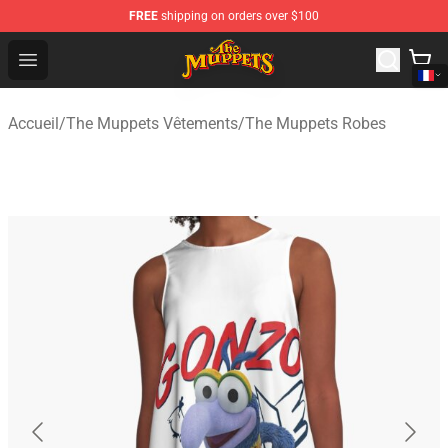
FREE
shipping on orders over $100
The Muppets Store - Official The Muppets Merchandise 
Open menu
Accueil
/
The Muppets Vêtements
/
The Muppets Robes