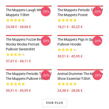
The Muppets Laugh With The
The Muppets Periodic Table Of
-20%
-20%
Muppets T-Shirt
The Muppets Poster
24,38 € - 28,06 €
18,21 € - 42,22 €
The Muppets Fozzie Bear
The Muppets Pigs In Space
-20%
-20%
Wocka Wocka Portrait
Pullover Hoodie
Pullover Sweatshirt
39,51 € - 45,95 €
37,67 € - 44,11 €
The Muppets Periodic Table Of
Animal Drummer The Muppets
-20%
-20%
The Muppets Pullover Hoodie
Show Essential T-Shirt
39,51 € - 45,95 €
24,38 € - 28,06 €
VOIR PLUS