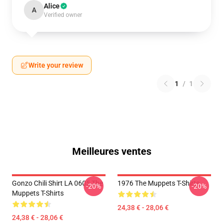
Alice
A
Verified owner
Write your review
1
/
1
Meilleures ventes
Gonzo Chili Shirt LA 0605 The
1976 The Muppets T-Shirts
-20%
-20%
Muppets T-Shirts
24,38 € - 28,06 €
24,38 € - 28,06 €