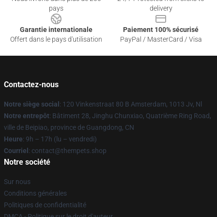
pays
delivery
Garantie internationale
Paiement 100% sécurisé
Offert dans le pays d'utilisation
PayPal / MasterCard / Visa
Contactez-nous
Notre siège social
: 120 Vinkenstraat 80 B Amsterdam, 1013 Jv, Nl
Notre entrepôt
: Bâtiment 28, Jinghu Chunxiao, Quatrième Ring Road,
ville de Beipiao, province de Guangdong, CN
Heure
: 9h – 17h (lu – vendredi)
Courriel
: contact@thempets.shop
Notre société
Sur nous
Conditions générales
Politiques de confidentialité
DMCA - Politique sur le droit d'auteur