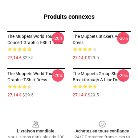
Produits connexes
The Muppets World Tour
The Muppets Stickers A-Line
-20%
-20%
Concert Graphic T-Shirt Dress
Dress
27,14 €
$29.5
27,14 €
$29.5
The Muppets World Tour
The Muppets Group Shot
-20%
-20%
Graphic T-Shirt Dress
Breakthrough A-Line Dress
27,14 €
$29.5
27,14 €
$29.5
Footer
Livraison mondiale
Achetez en toute confiance
Nous livrons dans plus de 200
24/7 Protected from clicks to