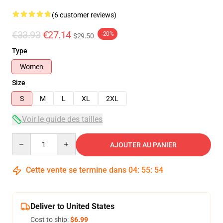
(6 customer reviews)
€33.93
€27.14
-20%
$29.50
Type
Women
Size
S
M
L
XL
2XL
Voir le guide des tailles
Quantity
AJOUTER AU PANIER
Cette vente se termine dans
04
:
55
:
53
Deliver to United States
Cost to ship:
$6.99