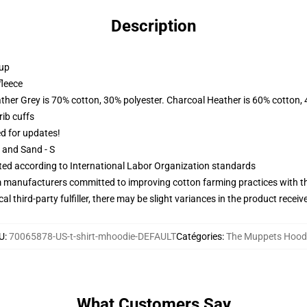
Description
 up
fleece
ather Grey is 70% cotton, 30% polyester. Charcoal Heather is 60% cotton,
ib cuffs
ed for updates!
L and Sand - S
uated according to International Labor Organization standards
m manufacturers committed to improving cotton farming practices with the
al third-party fulfiller, there may be slight variances in the product receiv
U
:
70065878-US-t-shirt-mhoodie-DEFAULT
Catégories
:
The Muppets Hood
What Customers Say