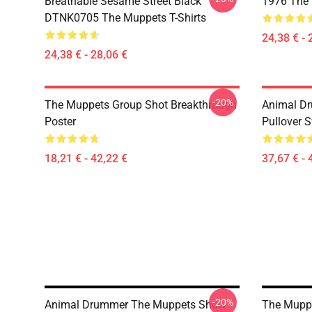
Breathable Sesame Street Black
1976 The 
DTNK0705 The Muppets T-Shirts
24,38 € - 
24,38 € - 28,06 €
-20%
The Muppets Group Shot Breakthrough
Animal D
Poster
Pullover S
18,21 € - 42,22 €
37,67 € - 
-20%
Animal Drummer The Muppets Show
The Muppe