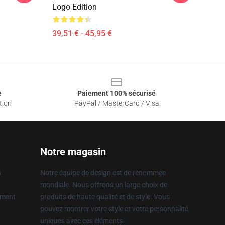
Logo Edition
39,51 € - 45,95 €
e
Paiement 100% sécurisé
tion
PayPal / MasterCard / Visa
Notre magasin
n
Notre équipe de design est de renommée
mondiale. Nous offrons un large choix de
ement
produits de haute qualité et de style. Vous
pouvez montrer votre style et votre personnalité
uniques avec ces éléments.