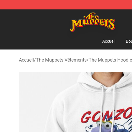
The Muppets Store - Official The Muppets Merchandis
Accueil
Bou
Accueil
/
The Muppets Vêtements
/
The Muppets Hoodie