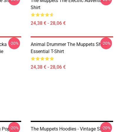
ge Show
The Muppets The Electric Adventure T-
Shirt
24,38 € - 28,06 €
-20%
-20%
cka
Animal Drummer The Muppets Show
ie
Essential T-Shirt
24,38 € - 28,06 €
-20%
-20%
 Pop Art
The Muppets Hoodies - Vintage Show