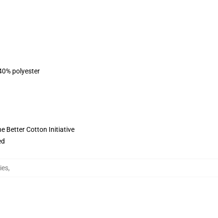
 40% polyester
 Better Cotton Initiative
ed
ies
,