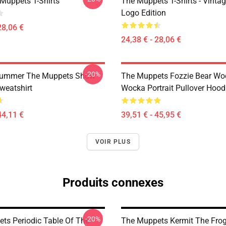
Muppets T-Shirts
The Muppets T-Shirts - Vinta
Logo Edition
28,06 €
24,38 € - 28,06 €
-20%
rummer The Muppets Show
The Muppets Fozzie Bear Wo
weatshirt
Wocka Portrait Pullover Hood
44,11 €
39,51 € - 45,95 €
VOIR PLUS
Produits connexes
-20%
ts Periodic Table Of The
The Muppets Kermit The Frog