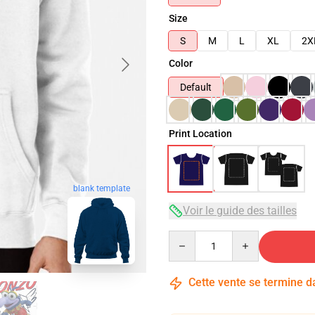
Size
S
M
L
XL
2X
Color
Default
Print Location
blank template
Voir le guide des tailles
Quantity
Cette vente se termine 