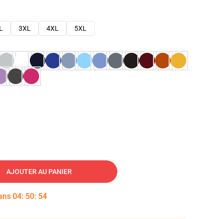
L
3XL
4XL
5XL
AJOUTER AU PANIER
dans
04
:
50
:
53