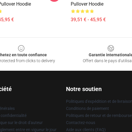
ullover Hoodie
Pullover Hoodie
45,95 €
39,51 € - 45,95 €
hetez en toute confiance
Garantie international
otected from clicks to delivery
Offert dans le pays d'utilisa
ciété
Notre soutien
Politiques d'expédition et de livraiso
énérales
Conditions de paiement
 confidentialité
Politiques de retour et de rembours
que sur le droit d'auteur
Contactez-nous
glement entre en vigueur le jour
Aide aux clients (FAQ)