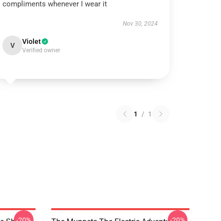
compliments whenever I wear it
Nov 30, 2024
Violet
V
Verified owner
1
/
1
-20%
-20%