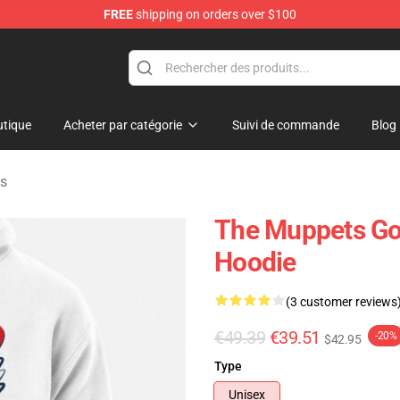
FREE
shipping on orders over $100
e Shop
tique
Acheter par catégorie
Suivi de commande
Blog
s
The Muppets Gon
Hoodie
(3 customer reviews
€49.39
€39.51
-20%
$42.95
Type
Unisex