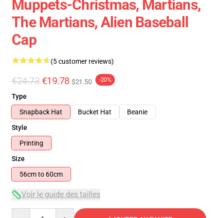
Muppets-Christmas, Martians,
The Martians, Alien Baseball
Cap
(5 customer reviews)
€24.73
€19.78
-20%
$21.50
Type
Snapback Hat
Bucket Hat
Beanie
Style
Printing
Size
56cm to 60cm
Voir le guide des tailles
Quantity