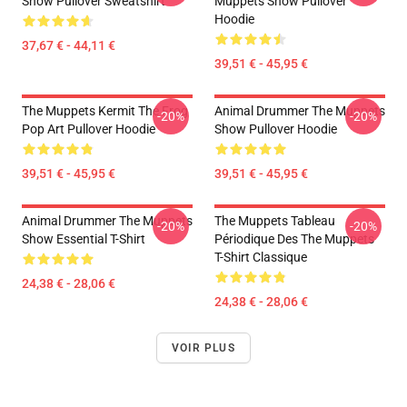
Show Pullover Sweatshirt
Muppets Show Pullover
Hoodie
37,67 € - 44,11 €
39,51 € - 45,95 €
The Muppets Kermit The Frog
Animal Drummer The Muppets
-20%
-20%
Pop Art Pullover Hoodie
Show Pullover Hoodie
39,51 € - 45,95 €
39,51 € - 45,95 €
Animal Drummer The Muppets
The Muppets Tableau
-20%
-20%
Show Essential T-Shirt
Périodique Des The Muppets
T-Shirt Classique
24,38 € - 28,06 €
24,38 € - 28,06 €
VOIR PLUS