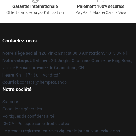
Garantie internationale
Paiement 100% sécurisé
Offert dans le pays d'utilisation
PayPal / MasterCard / Visa
Contactez-nous
Notre siège social
: 120 Vinkenstraat 80 B Amsterdam, 1013 Jv, Nl
Notre entrepôt
: Bâtiment 28, Jinghu Chunxiao, Quatrième Ring Road,
ville de Beipiao, province de Guangdong, CN
Heure
: 9h – 17h (lu – vendredi)
Courriel
: contact@thempets.shop
Notre société
Sur nous
Conditions générales
Politiques de confidentialité
DMCA - Politique sur le droit d'auteur
Le présent règlement entre en vigueur le jour suivant celui de sa