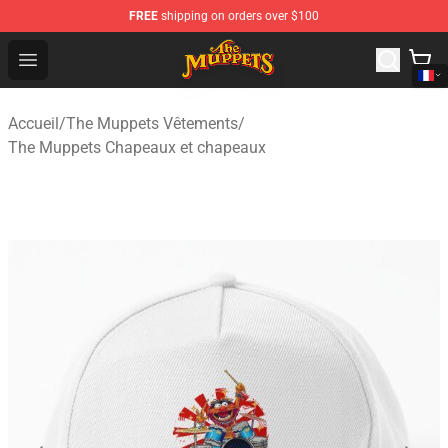
FREE
shipping on orders over $100
The Muppets Store - Official The Muppets Merchandise 
Open menu
Accueil
/
The Muppets Vêtements
/
The Muppets Chapeaux et chapeaux