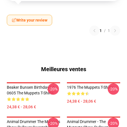
Write your review
1
/
1
Meilleures ventes
Beaker Bunsen Birthday LA
1976 The Muppets T-Shirts
-20%
-20%
0605 The Muppets T-Shirts
24,38 € - 28,06 €
24,38 € - 28,06 €
Animal Drummer The Muppets
Animal Drummer - The
-20%
-20%