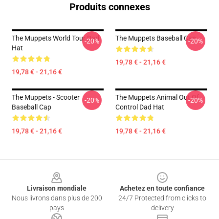
Produits connexes
The Muppets World Tour Dad
The Muppets Baseball Cap
-20%
-20%
Hat
19,78 € - 21,16 €
19,78 € - 21,16 €
The Muppets - Scooter
The Muppets Animal Out Of
-20%
-20%
Baseball Cap
Control Dad Hat
19,78 € - 21,16 €
19,78 € - 21,16 €
Footer
Livraison mondiale
Achetez en toute confiance
Nous livrons dans plus de 200
24/7 Protected from clicks to
pays
delivery