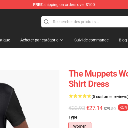
FREE
shipping on orders over $100
e Shop
tique
Acheter par catégorie
Suivi de commande
Blog
The Muppets Wor
Shirt Dress
(5 customer reviews
€33.93
€27.14
-20%
$29.50
Type
Women