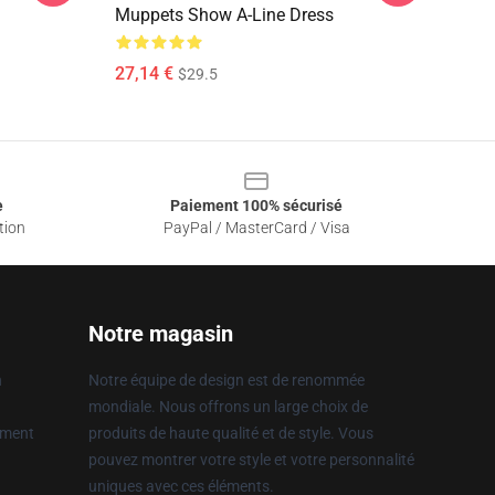
Muppets Show A-Line Dress
27,14 €
$29.5
e
Paiement 100% sécurisé
tion
PayPal / MasterCard / Visa
Notre magasin
n
Notre équipe de design est de renommée
mondiale. Nous offrons un large choix de
ement
produits de haute qualité et de style. Vous
pouvez montrer votre style et votre personnalité
uniques avec ces éléments.