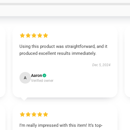
Using this product was straightforward, and it
produced excellent results immediately.
Dec 5, 2024
Aaron
A
Verified owner
I’m really impressed with this item! It’s top-