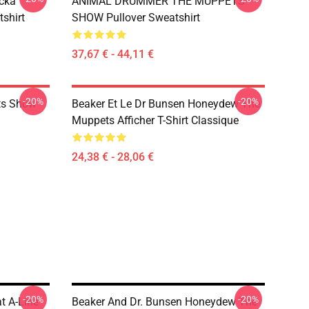
cka
ANIMAL DRUMMER THE MUPPETS
tshirt
SHOW Pullover Sweatshirt
37,67 € - 44,11 €
-20%
-20%
ts Show
Beaker Et Le Dr Bunsen Honeydew The
Muppets Afficher T-Shirt Classique
24,38 € - 28,06 €
-20%
-20%
t A-Line
Beaker And Dr. Bunsen Honeydew The