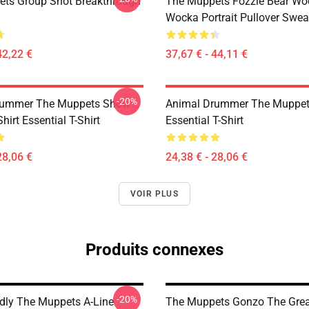
ts Group Shot Breakthrough
The Muppets Fozzie Bear Wo
Wocka Portrait Pullover Swea
42,22 €
37,67 € - 44,11 €
-20%
rummer The Muppets Show
Animal Drummer The Muppe
Shirt Essential T-Shirt
Essential T-Shirt
28,06 €
24,38 € - 28,06 €
VOIR PLUS
Produits connexes
-20%
dly The Muppets A-Line
The Muppets Gonzo The Grea