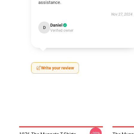
assistance.
Nov 27, 2024
Daniel
D
Verified owner
Write your review
-20%