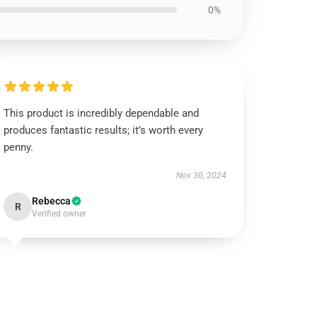
0%
This product is incredibly dependable and
produces fantastic results; it’s worth every
penny.
Nov 30, 2024
Rebecca
R
Verified owner