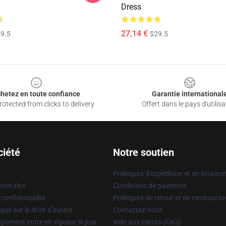
Dress
27,14 €
9.5
$29.5
hetez en toute confiance
Garantie international
otected from clicks to delivery
Offert dans le pays d'utilisa
ciété
Notre soutien
Politiques d'expédition et de livraiso
énérales
Conditions de paiement
 confidentialité
Politiques de retour et de rembours
que sur le droit d'auteur
Contactez-nous
glement entre en vigueur le jour
Aide aux clients (FAQ)