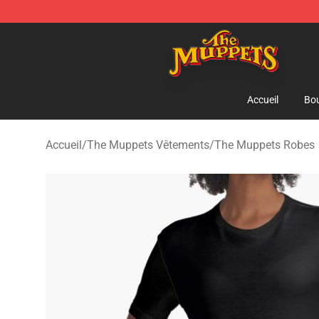
The Muppets Store - Official The Muppets Merchandis
Accueil
Bou
Accueil
/
The Muppets Vêtements
/
The Muppets Robes