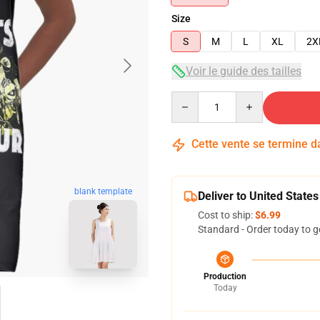
Size
S
M
L
XL
2X
Voir le guide des tailles
Quantity
Cette vente se termine 
blank template
Deliver to United States
Cost to ship:
$6.99
Standard - Order today to g
Production
Today