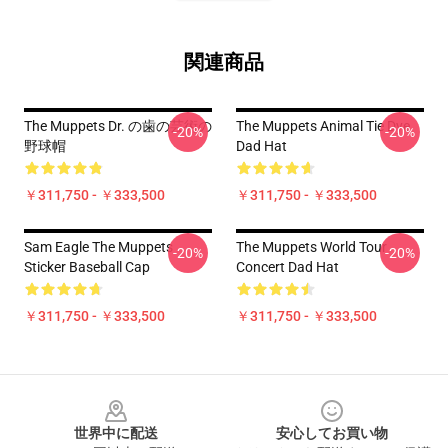
関連商品
The Muppets Dr. の歯の芸術の
The Muppets Animal Tie Dye
-20%
-20%
野球帽
Dad Hat
￥311,750 - ￥333,500
￥311,750 - ￥333,500
Sam Eagle The Muppets
The Muppets World Tour
-20%
-20%
Sticker Baseball Cap
Concert Dad Hat
￥311,750 - ￥333,500
￥311,750 - ￥333,500
Footer
世界中に配送
安心してお買い物