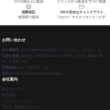
200カ国以上に配送
クリックから配送まで24/7保護
国際保証
100％安全なチェックアウト
使用国で提供
PayPal / マスターカード / ビザ
お問い合わせ
本社事務所
: 120 Vinkenstraat 80 Bアムステルダム、1013 Jv、Nl
私達の倉庫
: 建物28、Jinghu Chunxiaoの第四リング道、Beipiao都
市、広東省、CN
営業時間
: 9:00～18:00(月～金)
電子メール
: contact@themuppets.shop
会社案内
私たちについて
利用規約
プライバシーポリシー
DMCA - 著作権ポリシー