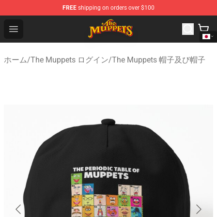
FREE
shipping on orders over $100
The Muppets Store - Official The Muppets Merchandise 
Open menu
ホーム
/
The Muppets ログイン
/
The Muppets 帽子及び帽子