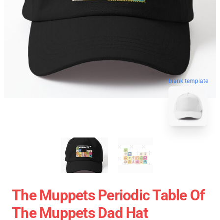
blank template
The Muppets Periodic Table Of
The Muppets Dad Hat