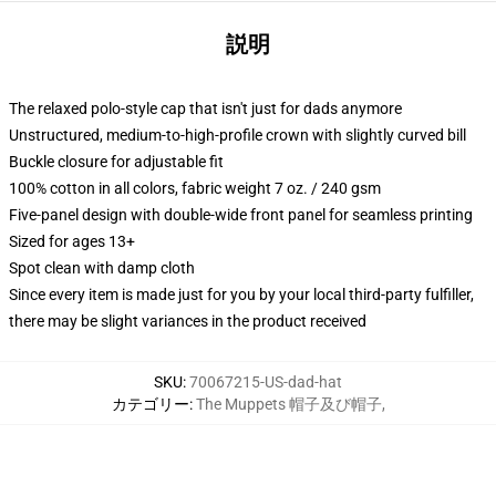
説明
The relaxed polo-style cap that isn't just for dads anymore
Unstructured, medium-to-high-profile crown with slightly curved bill
Buckle closure for adjustable fit
100% cotton in all colors, fabric weight 7 oz. / 240 gsm
Five-panel design with double-wide front panel for seamless printing
Sized for ages 13+
Spot clean with damp cloth
Since every item is made just for you by your local third-party fulfiller,
there may be slight variances in the product received
SKU
:
70067215-US-dad-hat
カテゴリー
:
The Muppets 帽子及び帽子
,