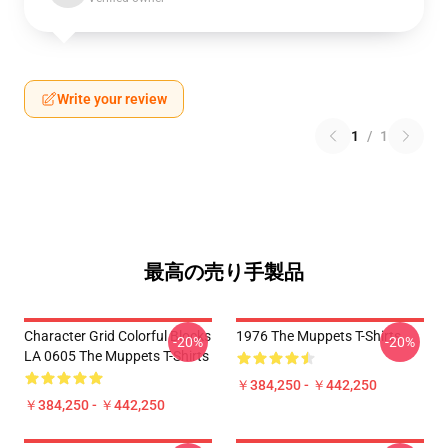
Write your review
1
/
1
最高の売り手製品
Character Grid Colorful Blocks
1976 The Muppets T-Shirts
-20%
-20%
LA 0605 The Muppets T-Shirts
￥384,250 - ￥442,250
￥384,250 - ￥442,250