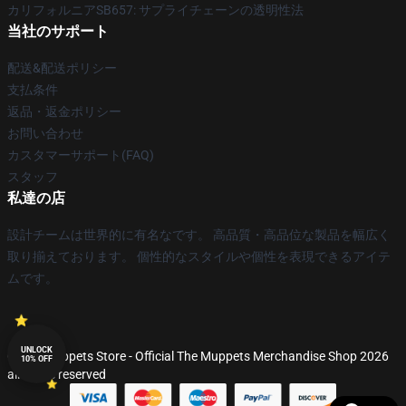
カリフォルニアSB657: サプライチェーンの透明性法
当社のサポート
配送&配送ポリシー
支払条件
返品・返金ポリシー
お問い合わせ
カスタマーサポート(FAQ)
スタッフ
私達の店
設計チームは世界的に有名なです。 高品質・高品位な製品を幅広く
取り揃えております。 個性的なスタイルや個性を表現できるアイテ
ムです。
UNLOCK
© The Muppets Store - Official The Muppets Merchandise Shop 2026
10% OFF
all rights reserved