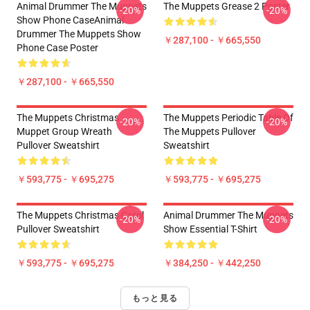
Animal Drummer The Muppets
The Muppets Grease 2 Poster
-20%
-20%
Show Phone CaseAnimal
Drummer The Muppets Show
￥287,100 - ￥665,550
Phone Case Poster
￥287,100 - ￥665,550
The Muppets Christmas
The Muppets Periodic Table Of
-20%
-20%
Muppet Group Wreath
The Muppets Pullover
Pullover Sweatshirt
Sweatshirt
￥593,775 - ￥695,275
￥593,775 - ￥695,275
The Muppets Christmas Carol
Animal Drummer The Muppets
-20%
-20%
Pullover Sweatshirt
Show Essential T-Shirt
￥593,775 - ￥695,275
￥384,250 - ￥442,250
もっと見る