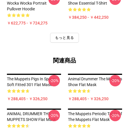
Wocka Wocka Portrait
Show Essential T-Shirt
Pullover Hoodie
￥384,250 - ￥442,250
￥622,775 - ￥724,275
もっと見る
関連商品
The Muppets Pigs In Space
Animal Drummer The Muppets
-20%
-20%
Soft Fitted 301 Flat Mask
Show Flat Mask
￥288,405 - ￥326,250
￥288,405 - ￥326,250
ANIMAL DRUMMER THE
The Muppets Periodic Table Of
-20%
-20%
MUPPETS SHOW Flat Mask
The Muppets Flat Mask