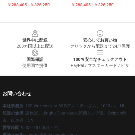
￥288,405 - ￥326,250
￥288,405 - ￥326,250
Footer
世界中に配送
安心してお買い物
200カ国以上に配送
クリックから配送まで24/7保護
国際保証
100％安全なチェックアウト
使用国で提供
PayPal / マスターカード / ビザ
お問い合わせ
本社事務所
: 120 Vinkenstraat 80 Bアムステルダム、1013 Jv、Nl
私達の倉庫
: 建物28、Jinghu Chunxiaoの第四リング道、Beipiao都
市、広東省、CN
営業時間
: 9:00～18:00(月～金)
電子メール
: contact@themuppets.shop