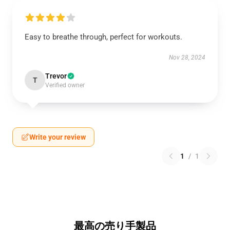
Easy to breathe through, perfect for workouts.
Nov 28, 2024
Trevor
T
Verified owner
Write your review
1
/
1
最高の売り手製品