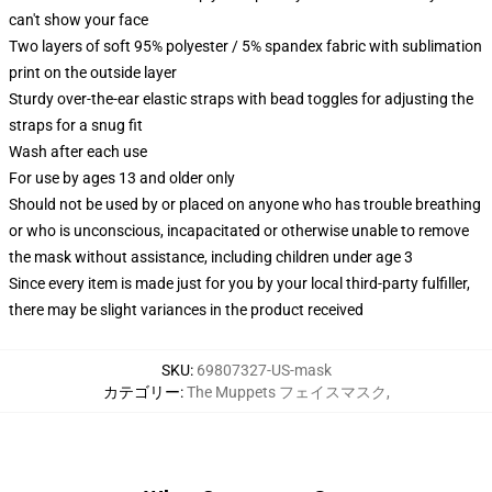
can't show your face
Two layers of soft 95% polyester / 5% spandex fabric with sublimation
print on the outside layer
Sturdy over-the-ear elastic straps with bead toggles for adjusting the
straps for a snug fit
Wash after each use
For use by ages 13 and older only
Should not be used by or placed on anyone who has trouble breathing
or who is unconscious, incapacitated or otherwise unable to remove
the mask without assistance, including children under age 3
Since every item is made just for you by your local third-party fulfiller,
there may be slight variances in the product received
SKU
:
69807327-US-mask
カテゴリー
:
The Muppets フェイスマスク
,