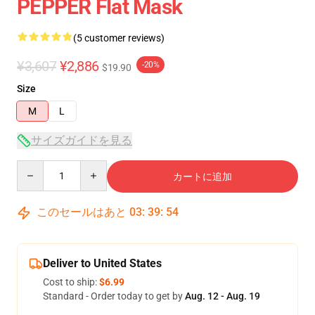
PEPPER Flat Mask
(5 customer reviews)
¥3,607
¥2,886
-20%
$19.90
Size
M
L
サイズガイドを見る
Quantity
カートに追加
このセールはあと
03
:
39
:
54
Deliver to United States
Cost to ship:
$6.99
Standard - Order today to get by
Aug. 12 - Aug. 19