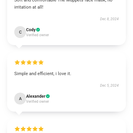
Soft and comfortable The Muppets face mask, no
irritation at all!
Dec 8, 2024
Cody
C
Verified owner
Simple and efficient, i love it.
Dec 5, 2024
Alexander
A
Verified owner