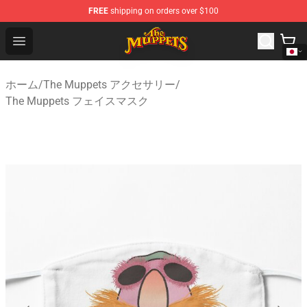
FREE
shipping on orders over $100
The Muppets Store - Official The Muppets Merchandise 
Open menu
ホーム
/
The Muppets アクセサリー
/
The Muppets フェイスマスク