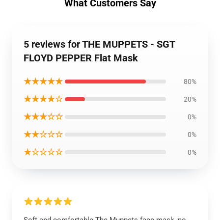
What Customers Say
5 reviews for THE MUPPETS - SGT
FLOYD PEPPER Flat Mask
★★★★★
80%
★★★★☆
20%
★★★☆☆
0%
★★☆☆☆
0%
★☆☆☆☆
0%