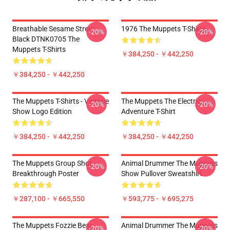
Breathable Sesame Street
1976 The Muppets T-Shirts
-20%
-20%
Black DTNK0705 The
Muppets T-Shirts
￥384,250 - ￥442,250
￥384,250 - ￥442,250
The Muppets T-Shirts - Vintage
The Muppets The Electric
-20%
-20%
Show Logo Edition
Adventure T-Shirt
￥384,250 - ￥442,250
￥384,250 - ￥442,250
The Muppets Group Shot
Animal Drummer The Muppets
-20%
-20%
Breakthrough Poster
Show Pullover Sweatshirt
￥287,100 - ￥665,550
￥593,775 - ￥695,275
The Muppets Fozzie Bear
Animal Drummer The Muppets
-20%
-20%