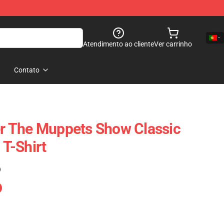
Atendimento ao cliente
Ver carrinho
Contato
 The Muppets Show Classic
 T-Shirt
)