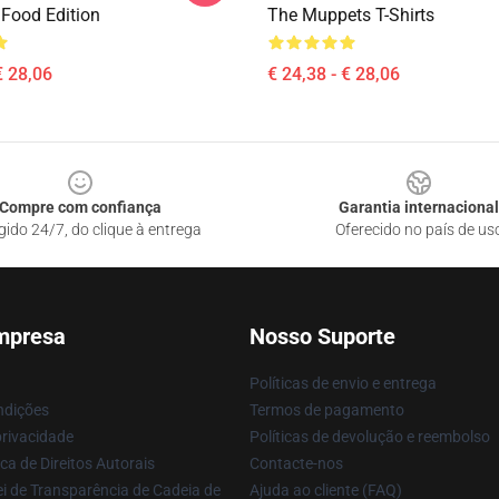
 Food Edition
The Muppets T-Shirts
€ 28,06
€ 24,38 - € 28,06
Compre com confiança
Garantia internacional
gido 24/7, do clique à entrega
Oferecido no país de us
mpresa
Nosso Suporte
Políticas de envio e entrega
ndições
Termos de pagamento
privacidade
Políticas de devolução e reembolso
ca de Direitos Autorais
Contacte-nos
i de Transparência de Cadeia de
Ajuda ao cliente (FAQ)