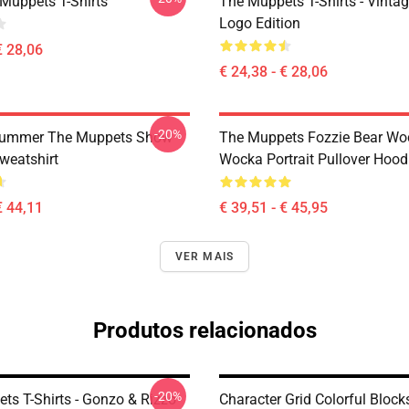
Muppets T-Shirts
The Muppets T-Shirts - Vinta
Logo Edition
€ 28,06
€ 24,38 - € 28,06
-20%
rummer The Muppets Show
The Muppets Fozzie Bear Wo
weatshirt
Wocka Portrait Pullover Hood
€ 44,11
€ 39,51 - € 45,95
VER MAIS
Produtos relacionados
-20%
ts T-Shirts - Gonzo & Rizzo
Character Grid Colorful Bloc