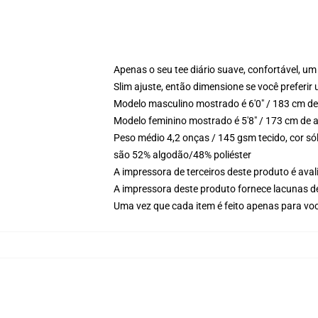
Apenas o seu tee diário suave, confortável, 
Slim ajuste, então dimensione se você preferir u
Modelo masculino mostrado é 6'0" / 183 cm d
Modelo feminino mostrado é 5'8" / 173 cm de 
Peso médio 4,2 onças / 145 gsm tecido, cor só
são 52% algodão/48% poliéster
A impressora de terceiros deste produto é av
A impressora deste produto fornece lacunas d
Uma vez que cada item é feito apenas para você