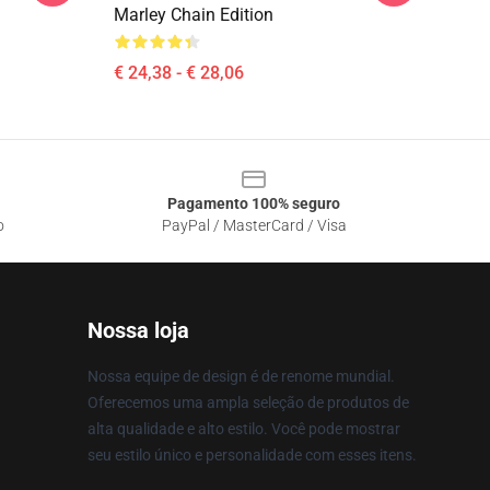
Marley Chain Edition
€ 24,38 - € 28,06
Pagamento 100% seguro
o
PayPal / MasterCard / Visa
Nossa loja
Nossa equipe de design é de renome mundial.
Oferecemos uma ampla seleção de produtos de
alta qualidade e alto estilo. Você pode mostrar
seu estilo único e personalidade com esses itens.