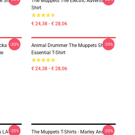
ge Show
The Muppets The Electric Adventure T-
Shirt
€ 24,38 - € 28,06
-20%
-20%
cka
Animal Drummer The Muppets Show
ie
Essential T-Shirt
€ 24,38 - € 28,06
-20%
-20%
ks LA 0605
The Muppets T-Shirts - Marley And