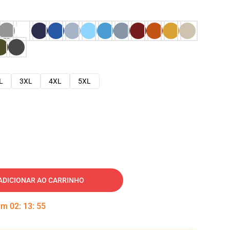
L
3XL
4XL
5XL
ADICIONAR AO CARRINHO
 em
02
:
13
:
54