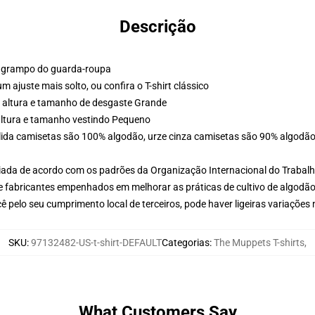
Descrição
um grampo do guarda-roupa
m ajuste mais solto, ou confira o T-shirt clássico
e altura e tamanho de desgaste Grande
altura e tamanho vestindo Pequeno
lida camisetas são 100% algodão, urze cinza camisetas são 90% algodão-
aliada de acordo com os padrões da Organização Internacional do Trabal
e fabricantes empenhados em melhorar as práticas de cultivo de algodão
 pelo seu cumprimento local de terceiros, pode haver ligeiras variações
SKU
:
97132482-US-t-shirt-DEFAULT
Categorias
:
The Muppets T-shirts
,
What Customers Say