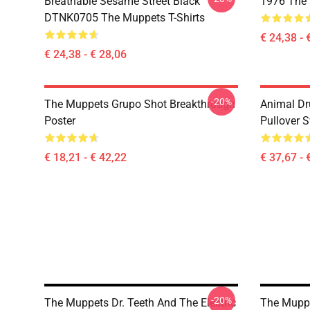
Breathable Sesame Street Black
1976 The 
DTNK0705 The Muppets T-Shirts
€ 24,38 - 
€ 24,38 - € 28,06
-20%
The Muppets Grupo Shot Breakthrough
Animal D
Poster
Pullover S
€ 18,21 - € 42,22
€ 37,67 - 
-20%
The Muppets Dr. Teeth And The Electric
The Muppe