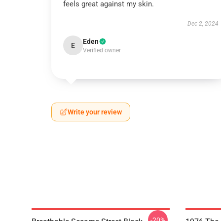
feels great against my skin.
Dec 2, 2024
Eden
E
Verified owner
Write your review
-20%