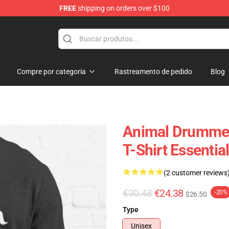
FREE
shipping on orders over $100
e Shop
Compre por categoria
Rastreamento de pedido
Blog
Animal Drummer
T-Shirt Essential
(2 customer reviews
€30.48
€24.38
-20%
$26.50
Type
Unisex