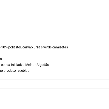
10% poliéster, carvão urze e verde camisetas
ho
 com a Iniciativa Melhor Algodão
 no produto recebido