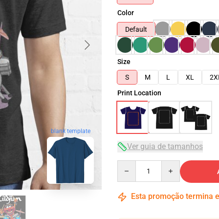
Color
Default
Size
S
M
L
XL
2X
Print Location
blank template
Ver guia de tamanhos
Quantity
Esta promoção termina