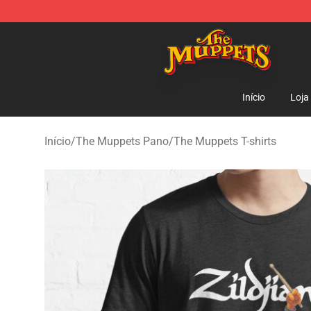
The Muppets Store - Official The Muppets Merchandis
Início
Loja
Início
/
The Muppets Pano
/
The Muppets T-shirts