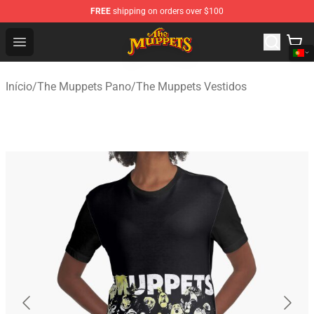
FREE
shipping on orders over $100
The Muppets Store - Official The Muppets Merchandise 
Open menu
Início
/
The Muppets Pano
/
The Muppets Vestidos