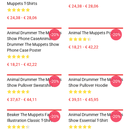
Muppets T-Shirts
€ 24,38 - € 28,06
€ 24,38 - € 28,06
Animal Drummer The Muppets
Animal The Muppets Poster
-20%
-20%
Show Phone CaseAnimal
Drummer The Muppets Show
€ 18,21 - € 42,22
Phone Case Poster
€ 18,21 - € 42,22
Animal Drummer The Muppets
Animal Drummer The Muppets
-20%
-20%
Show Pullover Sweatshirt
Show Pullover Hoodie
€ 37,67 - € 44,11
€ 39,51 - € 45,95
Beaker The Muppets Fan Art
Animal Drummer The Muppets
-20%
-20%
Illustration Classic T-Shirt
Show Essential T-Shirt