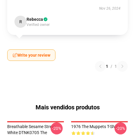
Nov 26, 2024
Rebecca
R
Verified owner
Write your review
1
/
1
Mais vendidos produtos
Breathable Sesame Street
1976 The Muppets T-Shirts
-20%
-20%
White DTNK0705 The