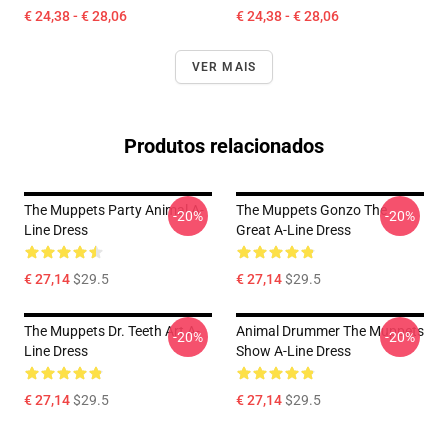
€ 24,38 - € 28,06
€ 24,38 - € 28,06
VER MAIS
Produtos relacionados
The Muppets Party Animal A-
The Muppets Gonzo The
-20%
-20%
Line Dress
Great A-Line Dress
€ 27,14
$29.5
€ 27,14
$29.5
The Muppets Dr. Teeth Art A-
Animal Drummer The Muppets
-20%
-20%
Line Dress
Show A-Line Dress
€ 27,14
$29.5
€ 27,14
$29.5