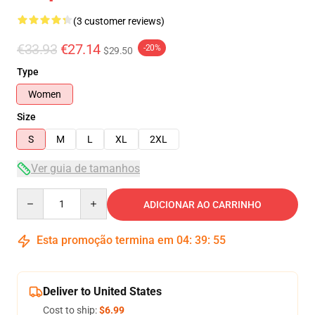
(3 customer reviews)
€33.93
€27.14
-20%
$29.50
Type
Women
Size
S
M
L
XL
2XL
Ver guia de tamanhos
Quantity
ADICIONAR AO CARRINHO
Esta promoção termina em
04
:
39
:
54
Deliver to United States
Cost to ship:
$6.99