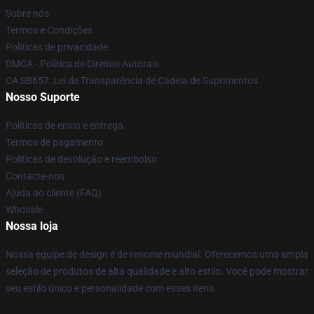
Sobre nós
Termos e Condições
Políticas de privacidade
DMCA - Política de Direitos Autorais
CA SB657: Lei de Transparência de Cadeia de Suprimentos
Nosso Suporte
Políticas de envio e entrega
Termos de pagamento
Políticas de devolução e reembolso
Contacte-nos
Ajuda ao cliente (FAQ)
Whosale
Nossa loja
Nossa equipe de design é de renome mundial. Oferecemos uma ampla
seleção de produtos de alta qualidade e alto estilo. Você pode mostrar
seu estilo único e personalidade com esses itens.