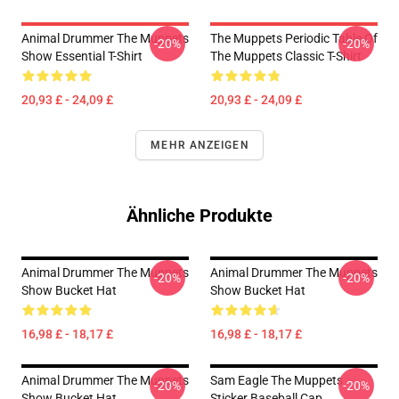
Animal Drummer The Muppets
The Muppets Periodic Table Of
-20%
-20%
Show Essential T-Shirt
The Muppets Classic T-Shirt
20,93 £ - 24,09 £
20,93 £ - 24,09 £
MEHR ANZEIGEN
Ähnliche Produkte
Animal Drummer The Muppets
Animal Drummer The Muppets
-20%
-20%
Show Bucket Hat
Show Bucket Hat
16,98 £ - 18,17 £
16,98 £ - 18,17 £
Animal Drummer The Muppets
Sam Eagle The Muppets
-20%
-20%
Show Bucket Hat
Sticker Baseball Cap