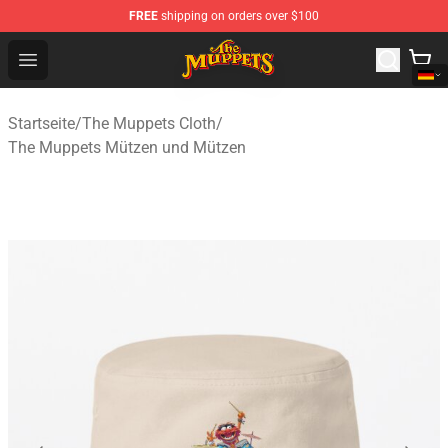
FREE
shipping on orders over $100
The Muppets Store - Official The Muppets Merchandise 
Open menu
Startseite
/
The Muppets Cloth
/
The Muppets Mützen und Mützen