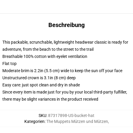
Beschreibung
This packable, scrunchable, lightweight headwear classic is ready for
adventure, from the beach to the street to the trail
Breathable 100% cotton with eyelet ventilation
Flat top
Moderate brim is 2.2in (5.5 cm) wide to keep the sun off your face
Unstructured crown is 3.1in (8 cm) deep
Easy care: just spot clean and dry in shade
Since every item is made just for you by your local third-party fulfiller,
there may be slight variances in the product received
SKU
:
87317898-US-bucket-hat
Kategorien
:
The Muppets Mützen und Mützen
,