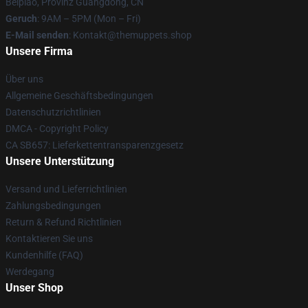
Beipiao, Provinz Guangdong, CN
Geruch
: 9AM – 5PM (Mon – Fri)
E-Mail senden
: Kontakt@themuppets.shop
Unsere Firma
Über uns
Allgemeine Geschäftsbedingungen
Datenschutzrichtlinien
DMCA - Copyright Policy
CA SB657: Lieferkettentransparenzgesetz
Unsere Unterstützung
Versand und Lieferrichtlinien
Zahlungsbedingungen
Return & Refund Richtlinien
Kontaktieren Sie uns
Kundenhilfe (FAQ)
Werdegang
Unser Shop