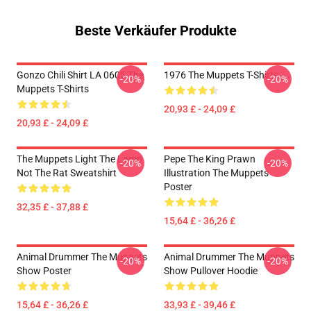
Beste Verkäufer Produkte
Gonzo Chili Shirt LA 0605 The
1976 The Muppets T-Shirts
-20%
-20%
Muppets T-Shirts
20,93 £ - 24,09 £
20,93 £ - 24,09 £
The Muppets Light The Lamp
Pepe The King Prawn
-20%
-20%
Not The Rat Sweatshirt
Illustration The Muppets
Poster
32,35 £ - 37,88 £
15,64 £ - 36,26 £
Animal Drummer The Muppets
Animal Drummer The Muppets
-20%
-20%
Show Poster
Show Pullover Hoodie
15,64 £ - 36,26 £
33,93 £ - 39,46 £