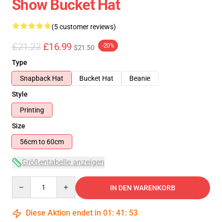
Show Bucket Hat
(5 customer reviews)
£21.23
£16.99
-20%
$21.50
Type
Snapback Hat
Bucket Hat
Beanie
Style
Printing
Size
56cm to 60cm
Größentabelle anzeigen
Quantity
IN DEN WARENKORB
Diese Aktion endet in
01
:
41
:
53