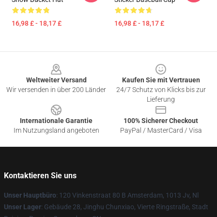
16,98 £ - 18,17 £
16,98 £ - 18,17 £
Footer
Weltweiter Versand
Kaufen Sie mit Vertrauen
Wir versenden in über 200 Länder
24/7 Schutz von Klicks bis zur
Lieferung
Internationale Garantie
100% Sicherer Checkout
Im Nutzungsland angeboten
PayPal / MasterCard / Visa
Kontaktieren Sie uns
Unser Hauptbüro
: 120 Vinkenstraat 80 B Amsterdam, 1013 Jv, Nl
Unser Lager
: Gebäude 28, Jinghu Chunxiao, Vierte Ringstraße, Stadt