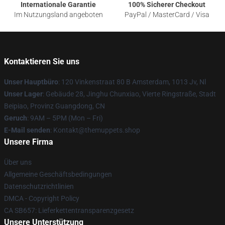
Internationale Garantie
100% Sicherer Checkout
Im Nutzungsland angeboten
PayPal / MasterCard / Visa
Kontaktieren Sie uns
Unser Hauptbüro
: 120 Vinkenstraat 80 B Amsterdam, 1013 Jv, Nl
Unser Lager
: Gebäude 28, Jinghu Chunxiao, Vierte Ringstraße, Stadt
Beipiao, Provinz Guangdong, CN
Geruch
: 9AM – 5PM (Mon – Fri)
E-Mail senden
: Kontakt@themuppets.shop
Unsere Firma
Über uns
Allgemeine Geschäftsbedingungen
Datenschutzrichtlinien
DMCA - Copyright Policy
CA SB657: Lieferkettentransparenzgesetz
Unsere Unterstützung