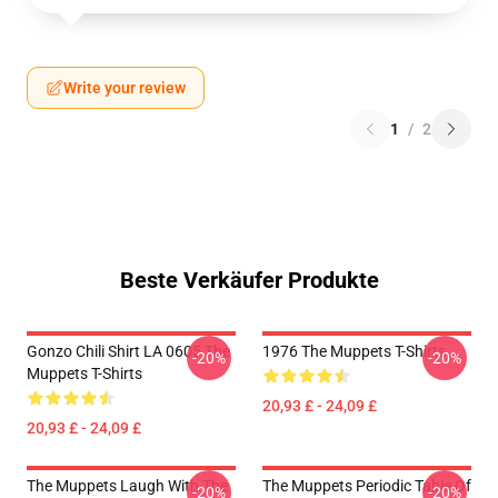
Write your review
1
/
2
Beste Verkäufer Produkte
Gonzo Chili Shirt LA 0605 The
1976 The Muppets T-Shirts
-20%
-20%
Muppets T-Shirts
20,93 £ - 24,09 £
20,93 £ - 24,09 £
The Muppets Laugh With The
The Muppets Periodic Table Of
-20%
-20%