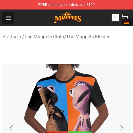
FREE
shipping on orders over $100
The Muppets Store - Official The Muppets Merchandise 
Open menu
Startseite
/
The Muppets Cloth
/
The Muppets Kleider