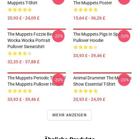
Muppets T-Shirt
The Muppets Poster
20,93 £ - 24,09 £
15,64 £ - 36,26 £
The Muppets Fozzie Bear
The Muppets Pigs In Space
-20%
-20%
Wocka Wocka Portrait
Pullover Hoodie
Pullover Sweatshirt
33,93 £ - 39,46 £
32,35 £ - 37,88 £
The Muppets Periodic Table Of
Animal Drummer The Muppets
-20%
-20%
The Muppets Pullover Hoodie
Show Essential T-Shirt
33,93 £ - 39,46 £
20,93 £ - 24,09 £
MEHR ANZEIGEN