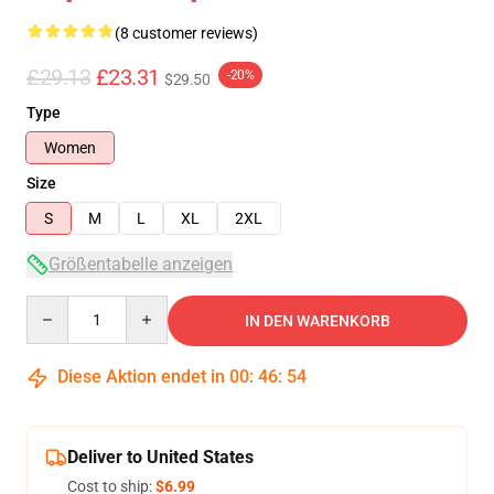
(8 customer reviews)
£29.13
£23.31
-20%
$29.50
Type
Women
Size
S
M
L
XL
2XL
Größentabelle anzeigen
Quantity
IN DEN WARENKORB
Diese Aktion endet in
00
:
46
:
54
Deliver to United States
Cost to ship:
$6.99