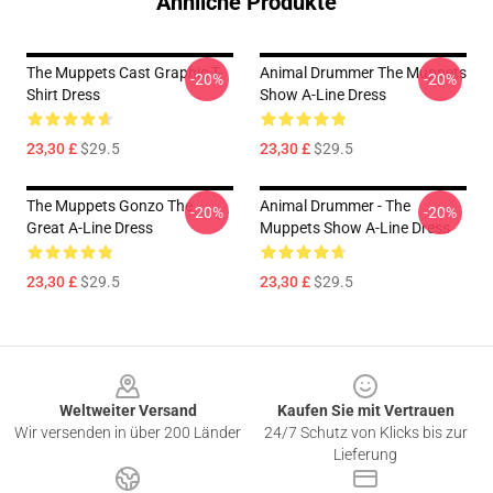
Ähnliche Produkte
The Muppets Cast Graphic T-
Animal Drummer The Muppets
-20%
-20%
Shirt Dress
Show A-Line Dress
23,30 £
$29.5
23,30 £
$29.5
The Muppets Gonzo The
Animal Drummer - The
-20%
-20%
Great A-Line Dress
Muppets Show A-Line Dress
23,30 £
$29.5
23,30 £
$29.5
Footer
Weltweiter Versand
Kaufen Sie mit Vertrauen
Wir versenden in über 200 Länder
24/7 Schutz von Klicks bis zur
Lieferung