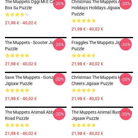
The Muppets Oggi Mi È Caduto
Christmas The Muppets Animal
-20%
-20%
Box Su Puzzle
Holidays Holidays Jigsaw
Puzzle
21,98 € - 40,02 €
21,98 € - 40,02 €
The Muppets - Scooter Jigsaw
Fraggles The Muppets Jigsaw
-20%
-20%
Puzzle
Puzzle
21,98 € - 40,02 €
21,98 € - 40,02 €
Save The Muppets - Gonzo
Christmas The Muppets Holiday
-20%
-20%
Jigsaw Puzzle
Cheers Jigsaw Puzzle
21,98 € - 40,02 €
21,98 € - 40,02 €
The Muppets Animali Abbey
The Muppets Animal Illustration
-20%
-20%
Road Puzzle
Jigsaw Puzzle
21,98 € - 40,02 €
21,98 € - 40,02 €