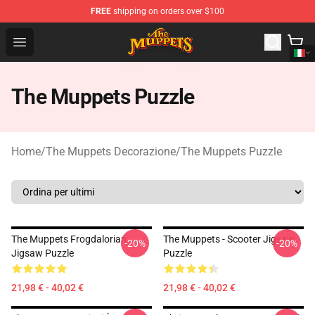
FREE
shipping on orders over $100
The Muppets Store - Official The Muppets Merchandise 
Open menu
The Muppets Puzzle
Home
/
The Muppets Decorazione
/
The Muppets Puzzle
The Muppets Frogdalorian
The Muppets - Scooter Jigsaw
-20%
-20%
Jigsaw Puzzle
Puzzle
21,98 € - 40,02 €
21,98 € - 40,02 €