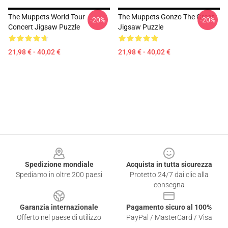
The Muppets World Tour
The Muppets Gonzo The Great
-20%
-20%
Concert Jigsaw Puzzle
Jigsaw Puzzle
21,98 € - 40,02 €
21,98 € - 40,02 €
Footer
Spedizione mondiale
Acquista in tutta sicurezza
Spediamo in oltre 200 paesi
Protetto 24/7 dai clic alla
consegna
Garanzia internazionale
Pagamento sicuro al 100%
Offerto nel paese di utilizzo
PayPal / MasterCard / Visa