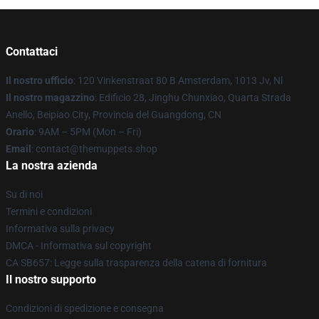
Contattaci
Il nostro ufficio
: 120 Vinkenstraat 80 B Amsterdam, 1013 Jv, Nl
Il nostro magazzino
: Edificio 28, Jinghu Chunxiao, Quarta Strada
Anello, Beipiao City, Provincia del Guangdong, CN
Orario
: 9AM – 5PM (Mon – Fri)
Email
: contact@themuppets.shop
La nostra azienda
Su di noi
Termini e condizioni
Informativa sulla privacy
DMCA - Informativa sul copyright
CA SB657: Legge sulla trasparenza della catena di fornitura
Il nostro supporto
Condizioni di spedizione e consegna