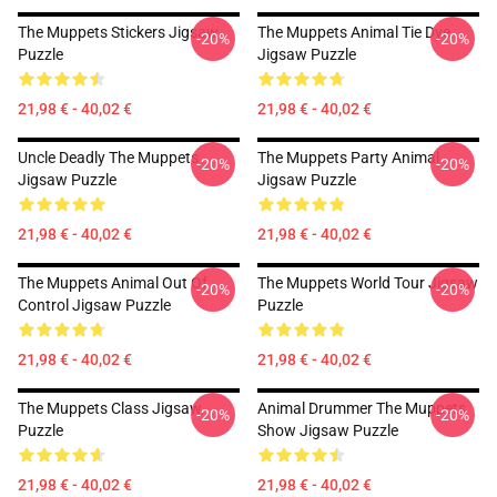
The Muppets Stickers Jigsaw
The Muppets Animal Tie Dye
-20%
-20%
Puzzle
Jigsaw Puzzle
21,98 € - 40,02 €
21,98 € - 40,02 €
Uncle Deadly The Muppets
The Muppets Party Animal
-20%
-20%
Jigsaw Puzzle
Jigsaw Puzzle
21,98 € - 40,02 €
21,98 € - 40,02 €
The Muppets Animal Out Of
The Muppets World Tour Jigsaw
-20%
-20%
Control Jigsaw Puzzle
Puzzle
21,98 € - 40,02 €
21,98 € - 40,02 €
The Muppets Class Jigsaw
Animal Drummer The Muppets
-20%
-20%
Puzzle
Show Jigsaw Puzzle
21,98 € - 40,02 €
21,98 € - 40,02 €