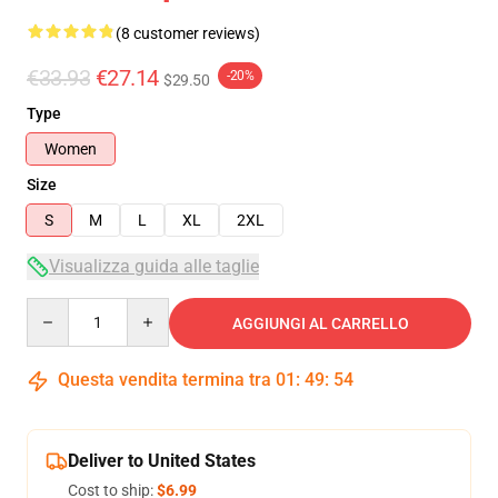
(8 customer reviews)
€33.93
€27.14
-20%
$29.50
Type
Women
Size
S
M
L
XL
2XL
Visualizza guida alle taglie
Quantity
AGGIUNGI AL CARRELLO
Questa vendita termina tra
01
:
49
:
54
Deliver to United States
Cost to ship:
$6.99