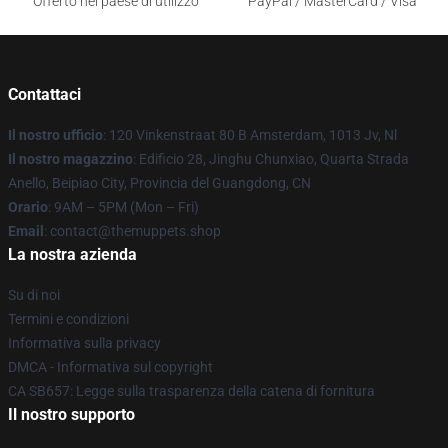
Offerto nel paese di utilizzo
PayPal / MasterCard / Visa
Contattaci
Il nostro ufficio
: 120 Vinkenstraat 80 B Amsterdam, 1013 Jv, Nl
Il nostro magazzino
: Edificio 28, Jinghu Chunxiao, Quarta Strada
Anello, Beipiao City, Provincia del Guangdong, CN
Orario
: 9AM – 5PM (Mon – Fri)
Email
: contact@themuppets.shop
La nostra azienda
Su di noi
Termini e condizioni
Informativa sulla privacy
DMCA - Informativa sul copyright
CA SB657: Legge sulla trasparenza della catena di fornitura
Il nostro supporto