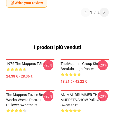
Write your review
1
/
2
I prodotti più venduti
1976 The Muppets T-Shirts
The Muppets Group Shot
-20%
-20%
Breakthrough Poster
24,38 € - 28,06 €
18,21 € - 42,22 €
The Muppets Fozzie Bear
ANIMAL DRUMMER THE
-20%
-20%
Wocka Wocka Portrait
MUPPETS SHOW Pullover
Pullover Sweatshirt
Sweatshirt