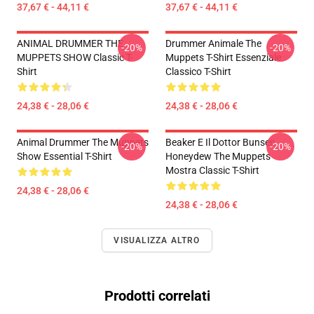
37,67 € - 44,11 €
37,67 € - 44,11 €
ANIMAL DRUMMER THE
Drummer Animale The
-20%
-20%
MUPPETS SHOW Classic T-
Muppets T-Shirt Essenziale
Shirt
Classico T-Shirt
24,38 € - 28,06 €
24,38 € - 28,06 €
Animal Drummer The Muppets
Beaker E Il Dottor Bunsen
-20%
-20%
Show Essential T-Shirt
Honeydew The Muppets
Mostra Classic T-Shirt
24,38 € - 28,06 €
24,38 € - 28,06 €
VISUALIZZA ALTRO
Prodotti correlati