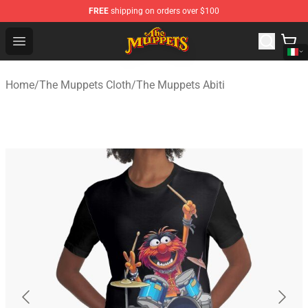
FREE
shipping on orders over $100
The Muppets Store - Official The Muppets Merchandise 
Open menu
Home
/
The Muppets Cloth
/
The Muppets Abiti