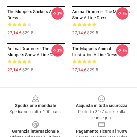
The Muppets Stickers A-Line
Animal Drummer The Muppets
-20%
-20%
Dress
Show A-Line Dress
27,14 €
$29.5
27,14 €
$29.5
Animal Drummer - The
The Muppets Animal
-20%
-20%
Muppets Show A-Line Dress
Illustration A-Line Dress
27,14 €
$29.5
27,14 €
$29.5
Footer
Spedizione mondiale
Acquista in tutta sicurezza
Spediamo in oltre 200 paesi
Protetto 24/7 dai clic alla
consegna
Garanzia internazionale
Pagamento sicuro al 100%