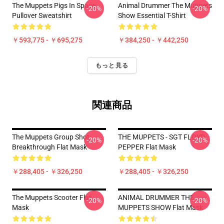
The Muppets Pigs In Space
Animal Drummer The Muppets
-20%
-20%
Pullover Sweatshirt
Show Essential T-Shirt
￥593,775 - ￥695,275
￥384,250 - ￥442,250
もっと見る
関連商品
The Muppets Group Shot
THE MUPPETS - SGT FLOYD
-20%
-20%
Breakthrough Flat Mask
PEPPER Flat Mask
￥288,405 - ￥326,250
￥288,405 - ￥326,250
The Muppets Scooter Flat
ANIMAL DRUMMER THE
-20%
-20%
Mask
MUPPETS SHOW Flat Mask