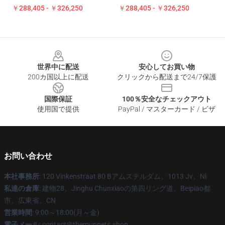
￥288,405 - ￥326,250
￥288,405 - ￥326,250
Footer
世界中に配送
安心してお買い物
200カ国以上に配送
クリックから配送まで24/7保護
国際保証
100％安全なチェックアウト
使用国で提供
PayPal / マスターカード / ビザ
お問い合わせ
本社事務所
: 120 Vinkenstraat 80 Bアムステルダム、1013 Jv、Nl
私達の倉庫
: 建物28、Jinghu Chunxiaoの第四リング道、Beipiao都
市、広東省、CN
営業時間
: 9:00～18:00(月～金)
電子メール
: contact@themuppets.shop