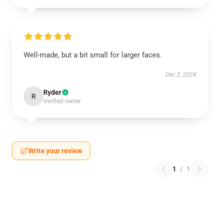
Well-made, but a bit small for larger faces.
Dec 2, 2024
Ryder
R
Verified owner
Write your review
1
/
1