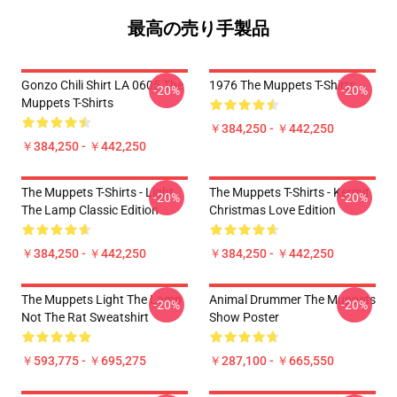
最高の売り手製品
Gonzo Chili Shirt LA 0605 The
1976 The Muppets T-Shirts
-20%
-20%
Muppets T-Shirts
￥384,250 - ￥442,250
￥384,250 - ￥442,250
The Muppets T-Shirts - Light
The Muppets T-Shirts - Kermit
-20%
-20%
The Lamp Classic Edition
Christmas Love Edition
￥384,250 - ￥442,250
￥384,250 - ￥442,250
The Muppets Light The Lamp
Animal Drummer The Muppets
-20%
-20%
Not The Rat Sweatshirt
Show Poster
￥593,775 - ￥695,275
￥287,100 - ￥665,550