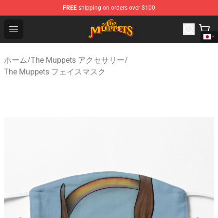
FREE
shipping on orders over $100
The Muppets Store - Official The Muppets Merchandise 
Open menu
ホーム
/
The Muppets アクセサリー
/
The Muppets フェイスマスク