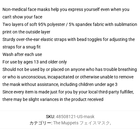
Non-medical face masks help you express yourself even when you
can't show your face
Two layers of soft 95% polyester / 5% spandex fabric with sublimation
print on the outside layer
Sturdy over-the-ear elastic straps with bead toggles for adjusting the
straps for a snug fit
Wash after each use
For use by ages 13 and older only
Should not be used by or placed on anyone who has trouble breathing
or who is unconscious, incapacitated or otherwise unable to remove
the mask without assistance, including children under age 3
Since every item is made just for you by your local third-party fulfiller,
there may be slight variances in the product received
SKU
:
48508121-US-mask
カテゴリー
:
The Muppets フェイスマスク
,