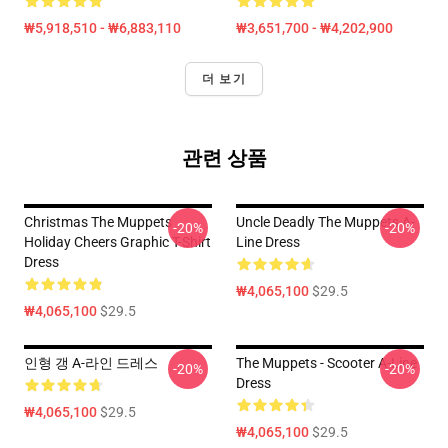
₩5,918,510 - ₩6,883,110
₩3,651,700 - ₩4,202,900
더 보기
관련 상품
Christmas The Muppets
Uncle Deadly The Muppets A-
-20%
-20%
Holiday Cheers Graphic T-Shirt
Line Dress
Dress
₩4,065,100
$29.5
₩4,065,100
$29.5
인형 갱 A-라인 드레스
The Muppets - Scooter A-Line
-20%
-20%
Dress
₩4,065,100
$29.5
₩4,065,100
$29.5