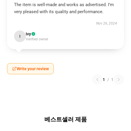
The item is well-made and works as advertised. I’m
very pleased with its quality and performance.
Nov 26, 2024
Ivy
I
Verified owner
Write your review
1
/
1
베스트셀러 제품