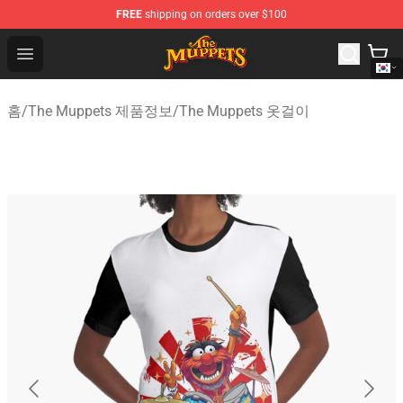
FREE
shipping on orders over $100
The Muppets Store - Official The Muppets Merchandise 
Open menu
홈
/
The Muppets 제품정보
/
The Muppets 옷걸이