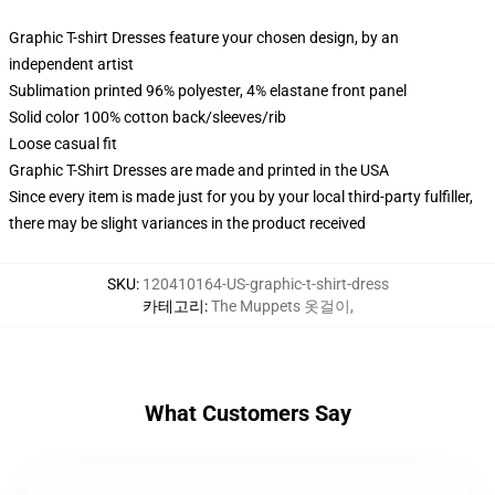
Graphic T-shirt Dresses feature your chosen design, by an
independent artist
Sublimation printed 96% polyester, 4% elastane front panel
Solid color 100% cotton back/sleeves/rib
Loose casual fit
Graphic T-Shirt Dresses are made and printed in the USA
Since every item is made just for you by your local third-party fulfiller,
there may be slight variances in the product received
SKU
:
120410164-US-graphic-t-shirt-dress
카테고리
:
The Muppets 옷걸이
,
What Customers Say