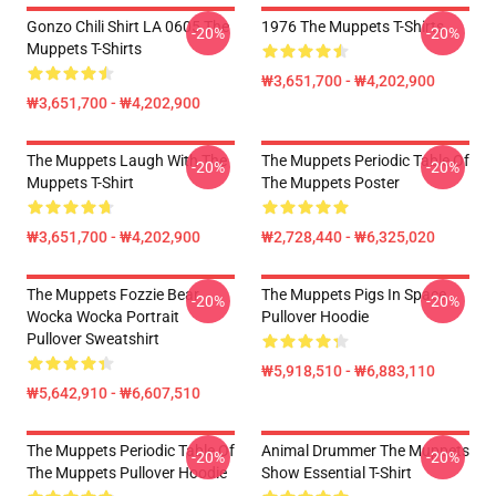
Gonzo Chili Shirt LA 0605 The
1976 The Muppets T-Shirts
-20%
-20%
Muppets T-Shirts
₩3,651,700 - ₩4,202,900
₩3,651,700 - ₩4,202,900
The Muppets Laugh With The
The Muppets Periodic Table Of
-20%
-20%
Muppets T-Shirt
The Muppets Poster
₩3,651,700 - ₩4,202,900
₩2,728,440 - ₩6,325,020
The Muppets Fozzie Bear
The Muppets Pigs In Space
-20%
-20%
Wocka Wocka Portrait
Pullover Hoodie
Pullover Sweatshirt
₩5,918,510 - ₩6,883,110
₩5,642,910 - ₩6,607,510
The Muppets Periodic Table Of
Animal Drummer The Muppets
-20%
-20%
The Muppets Pullover Hoodie
Show Essential T-Shirt