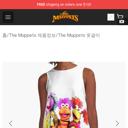
FREE
shipping on orders over $100
The Muppets Store - Official The Muppets Merchandise
Open menu
홈
/
The Muppets 제품정보
/
The Muppets 옷걸이