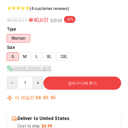
(4 customer reviews)
₩50,814
₩40,651
-20%
$29.50
Type
Women
Size
S
M
L
XL
2XL
사이즈 가이드 보기
Quantity
장바구니에 추가
이 세일은
04
:
43
:
45
Deliver to United States
Cost to ship:
$6.99