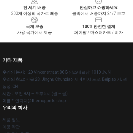
전 세계 배송
안심하고 쇼핑하세요
200개 이상의 국가로 배송
클릭에서 배송까지 24/7 보호
국제 보증
100% 안전한 결제
사용 국가에서 제공
페이팔 / 마스터카드 / 비자
기타 제품
우리의 본사
: 120 Vinkenstraat 80 B 암스테르담, 1013 Jv, Nl
우리의 창고
: 건물 28, Jinghu Chunxiao, 제 4 반지 도로, Beipiao 시, 광
동성, CN
시간 :
: 오전 9시 ~ 오후 5시 (월 ~ 금)
이름 *
: 연락처@themuppets.shop
우리의 회사
제품 정보
이용 약관