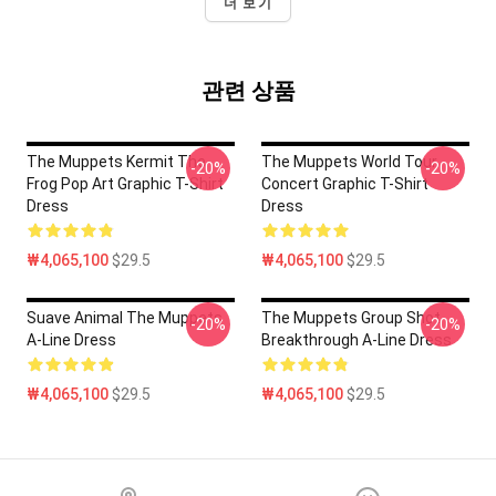
더 보기
관련 상품
The Muppets Kermit The
The Muppets World Tour
-20%
-20%
Frog Pop Art Graphic T-Shirt
Concert Graphic T-Shirt
Dress
Dress
₩4,065,100
$29.5
₩4,065,100
$29.5
Suave Animal The Muppets
The Muppets Group Shot
-20%
-20%
A-Line Dress
Breakthrough A-Line Dress
₩4,065,100
$29.5
₩4,065,100
$29.5
Footer