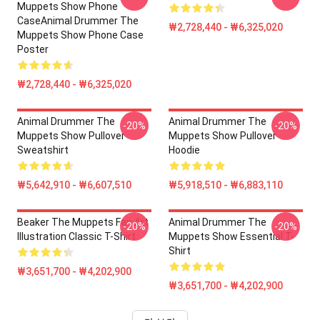
Muppets Show Phone
CaseAnimal Drummer The
₩2,728,440 - ₩6,325,020
Muppets Show Phone Case
Poster
₩2,728,440 - ₩6,325,020
Animal Drummer The
Animal Drummer The
-20%
-20%
Muppets Show Pullover
Muppets Show Pullover
Sweatshirt
Hoodie
₩5,642,910 - ₩6,607,510
₩5,918,510 - ₩6,883,110
Beaker The Muppets Fan Art
Animal Drummer The
-20%
-20%
Illustration Classic T-Shirt
Muppets Show Essential T-
Shirt
₩3,651,700 - ₩4,202,900
₩3,651,700 - ₩4,202,900