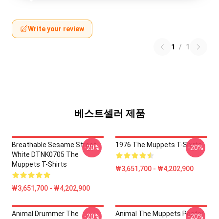
Write your review
1
/
1
베스트셀러 제품
Breathable Sesame Street
1976 The Muppets T-Shirts
-20%
-20%
White DTNK0705 The
Muppets T-Shirts
₩3,651,700 - ₩4,202,900
₩3,651,700 - ₩4,202,900
Animal Drummer The
Animal The Muppets Poster
-20%
-20%