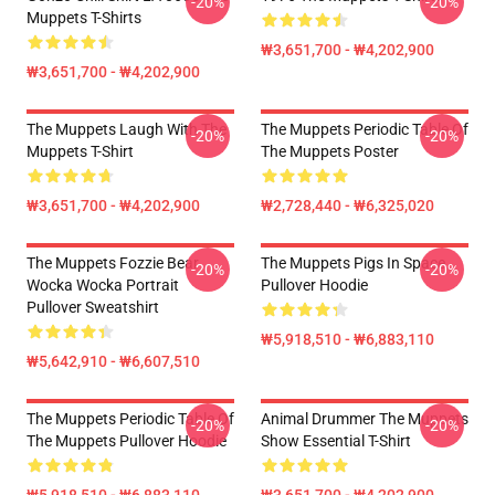
-20%
-20%
Muppets T-Shirts
₩3,651,700 - ₩4,202,900
₩3,651,700 - ₩4,202,900
The Muppets Laugh With The
The Muppets Periodic Table Of
-20%
-20%
Muppets T-Shirt
The Muppets Poster
₩3,651,700 - ₩4,202,900
₩2,728,440 - ₩6,325,020
The Muppets Fozzie Bear
The Muppets Pigs In Space
-20%
-20%
Wocka Wocka Portrait
Pullover Hoodie
Pullover Sweatshirt
₩5,918,510 - ₩6,883,110
₩5,642,910 - ₩6,607,510
The Muppets Periodic Table Of
Animal Drummer The Muppets
-20%
-20%
The Muppets Pullover Hoodie
Show Essential T-Shirt