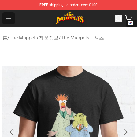
FREE
shipping on orders over $100
The Muppets Store - Official The Muppets Merchandise 
Open menu
홈
/
The Muppets 제품정보
/
The Muppets T-셔츠