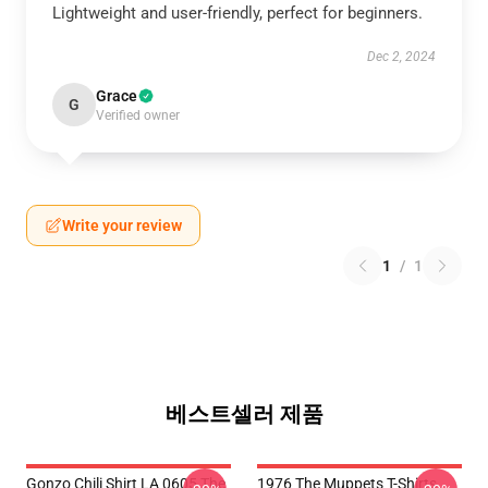
Lightweight and user-friendly, perfect for beginners.
Dec 2, 2024
Grace
G
Verified owner
Write your review
1
/
1
베스트셀러 제품
Gonzo Chili Shirt LA 0605 The
1976 The Muppets T-Shirts