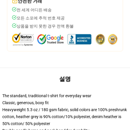
안전한 거래
전 세계 어디든 배송
모든 소포에 추적 번호 제공
상품을 받지 못한 경우 전액 환불
설명
The standard, traditional t-shirt for everyday wear
Classic, generous, boxy fit
Heavyweight 5.3 oz / 180 gsm fabric, solid colors are 100% preshrunk
cotton, heather grey is 90% cotton/10% polyester, denim heather is
50% cotton/ 50% polyester