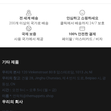
Footer
전 세계 배송
안심하고 쇼핑하세요
200개 이상의 국가로 배송
클릭에서 배송까지 24/7 보호
국제 보증
100% 안전한 결제
사용 국가에서 제공
페이팔 / 마스터카드 / 비자
기타 제품
우리의 본사
: 120 Vinkenstraat 80 B 암스테르담, 1013 Jv, Nl
우리의 창고
: 건물 28, Jinghu Chunxiao, 제 4 반지 도로, Beipiao 시, 광
동성, CN
시간 :
: 오전 9시 ~ 오후 5시 (월 ~ 금)
이름 *
: 연락처@themuppets.shop
우리의 회사