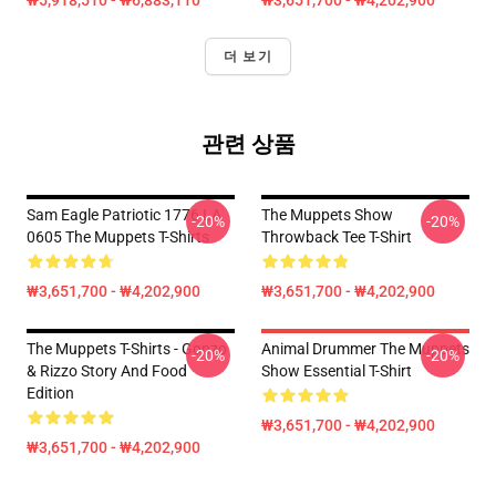
₩5,918,510 - ₩6,883,110
₩3,651,700 - ₩4,202,900
더 보기
관련 상품
Sam Eagle Patriotic 1776 LA
The Muppets Show
-20%
-20%
0605 The Muppets T-Shirts
Throwback Tee T-Shirt
₩3,651,700 - ₩4,202,900
₩3,651,700 - ₩4,202,900
The Muppets T-Shirts - Gonzo
Animal Drummer The Muppets
-20%
-20%
& Rizzo Story And Food
Show Essential T-Shirt
Edition
₩3,651,700 - ₩4,202,900
₩3,651,700 - ₩4,202,900