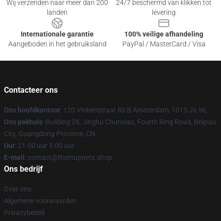
Wij verzenden naar meer dan 200
24/7 beschermd van klikken tot
landen
levering
Internationale garantie
100% veilige afhandeling
Aangeboden in het gebruiksland
PayPal / MasterCard / Visa
Contacteer ons
Ons hoofdkantoor
: 120 Vinkenstraat 80 B Amsterdam, 1013 Jv, NL
Ons pakhuis
: Building 28, Jinghu Chunxiao, Fourth Ring Road, Beipiao
City, Guangdong Province, CN
Uur
: 21.00 uur 5.00 uur
E-mail
: contact@themuppets.shop
Ons bedrijf
Over ons
Algemene voorwaarden
Privacybeleid