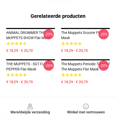
Gerelateerde producten
ANIMAL DRUMMER THE
The Muppets Scooter Flat
-20%
-20%
MUPPETS SHOW Flat Mask
Mask
€ 18,29 - € 20,70
€ 18,29 - € 20,70
THE MUPPETS - SGT FLOYD
The Muppets Periodic Table Of
-20%
-20%
PEPPER Flat Mask
The Muppets Flat Mask
€ 18,29 - € 20,70
€ 18,29 - € 20,70
Footer
Wereldwijde verzending
Winkel met vertrouwen