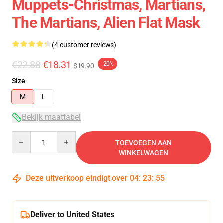
Muppets-Christmas, Martians,
The Martians, Alien Flat Mask
(4 customer reviews)
€22.88
€18.31
-20%
$19.90
Size
M
L
Bekijk maattabel
Quantity
TOEVOEGEN AAN
WINKELWAGEN
Deze uitverkoop eindigt over
04
:
23
:
54
Deliver to United States