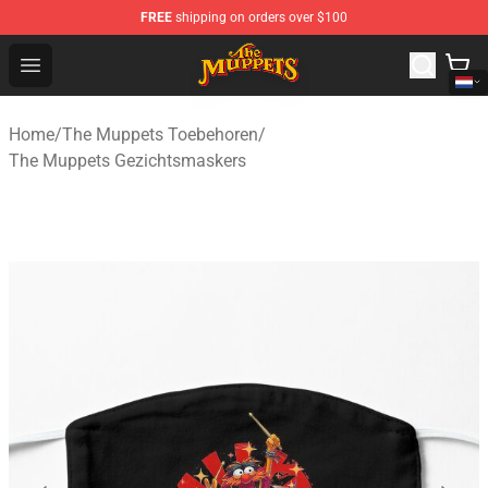
FREE
shipping on orders over $100
The Muppets Store - Official The Muppets Merchandise 
Open menu
Home
/
The Muppets Toebehoren
/
The Muppets Gezichtsmaskers