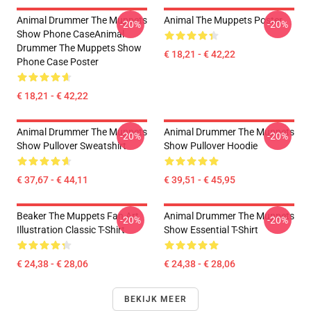
Animal Drummer The Muppets
Animal The Muppets Poster
-20%
-20%
Show Phone CaseAnimal
Drummer The Muppets Show
€ 18,21 - € 42,22
Phone Case Poster
€ 18,21 - € 42,22
Animal Drummer The Muppets
Animal Drummer The Muppets
-20%
-20%
Show Pullover Sweatshirt
Show Pullover Hoodie
€ 37,67 - € 44,11
€ 39,51 - € 45,95
Beaker The Muppets Fan Art
Animal Drummer The Muppets
-20%
-20%
Illustration Classic T-Shirt
Show Essential T-Shirt
€ 24,38 - € 28,06
€ 24,38 - € 28,06
BEKIJK MEER