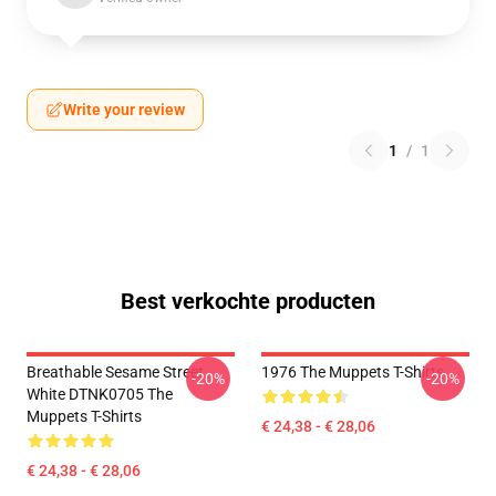
Write your review
1
/
1
Best verkochte producten
Breathable Sesame Street
1976 The Muppets T-Shirts
-20%
-20%
White DTNK0705 The
Muppets T-Shirts
€ 24,38 - € 28,06
€ 24,38 - € 28,06