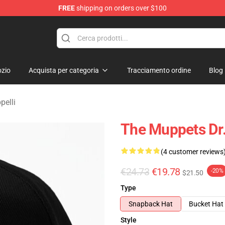
FREE
shipping on orders over $100
e Shop
zio
Acquista per categoria
Tracciamento ordine
Blog
pelli
The Muppets Dr.
(4 customer reviews
€24.73
€19.78
-20%
$21.50
Type
Snapback Hat
Bucket Hat
Style