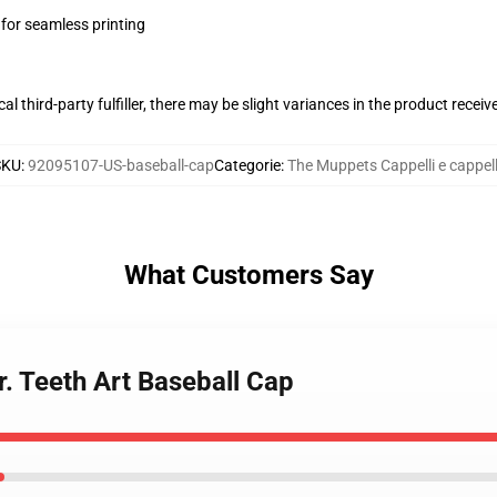
 for seamless printing
al third-party fulfiller, there may be slight variances in the product receiv
SKU
:
92095107-US-baseball-cap
Categorie
:
The Muppets Cappelli e cappell
What Customers Say
. Teeth Art Baseball Cap