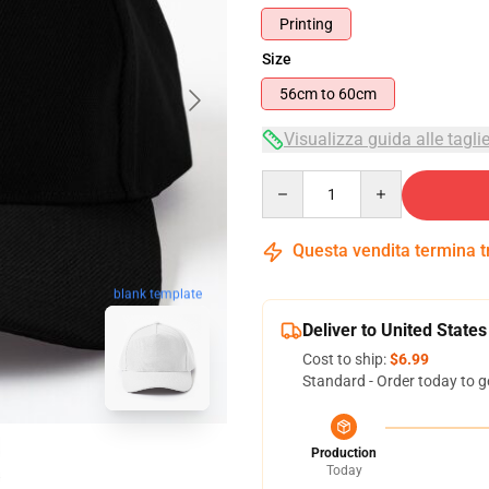
Printing
Size
56cm to 60cm
Visualizza guida alle tagli
Quantity
Questa vendita termina 
blank template
Deliver to United States
Cost to ship:
$6.99
Standard - Order today to g
Production
Today