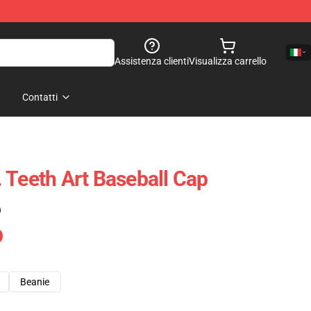
Assistenza clienti
Visualizza carrello
Contatti
 Teeth Art Baseball Cap
)
Beanie