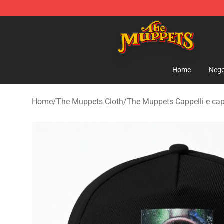
The Muppets Store - Official The Muppets Merchandis
Home
Nego
Home
/
The Muppets Cloth
/
The Muppets Cappelli e cap