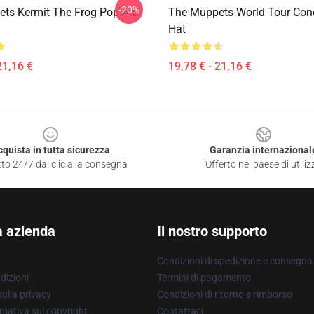
-20%
ts Kermit The Frog Pop Art
The Muppets World Tour Con
Hat
21,16 €
19,78 € - 21,16 €
cquista in tutta sicurezza
Garanzia internazional
to 24/7 dai clic alla consegna
Offerto nel paese di utiliz
a azienda
Il nostro supporto
Condizioni di spedizione e consegna
dizioni
Termini di pagamento
ulla privacy
Condizioni di ritorno e rimborso
mativa sul copyright
Contattaci