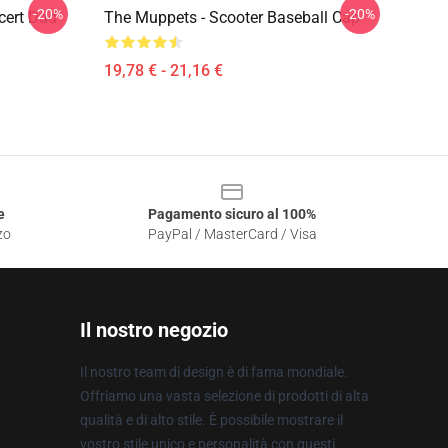
-20%
-20%
cert Dad
The Muppets - Scooter Baseball Cap
19,78 € - 21,16 €
e
Pagamento sicuro al 100%
zo
PayPal / MasterCard / Visa
Il nostro negozio
Il nostro team di design è di fama mondiale.
Offriamo una vasta selezione di prodotti di alta
qualità e di alto stile. È possibile mostrare il
vostro stile unico e personalità con questi