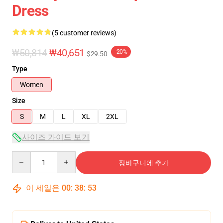
Dress
(5 customer reviews)
₩50,814
₩40,651
-20%
$29.50
Type
Women
Size
S
M
L
XL
2XL
사이즈 가이드 보기
Quantity
장바구니에 추가
이 세일은
00
:
38
:
53