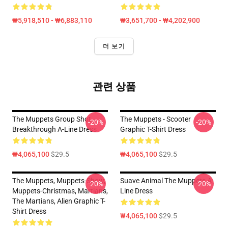
₩5,918,510 - ₩6,883,110
₩3,651,700 - ₩4,202,900
더 보기
관련 상품
The Muppets Group Shot
The Muppets - Scooter
-20%
-20%
Breakthrough A-Line Dress
Graphic T-Shirt Dress
₩4,065,100
$29.5
₩4,065,100
$29.5
The Muppets, Muppets-Show,
Suave Animal The Muppets A-
-20%
-20%
Muppets-Christmas, Martians,
Line Dress
The Martians, Alien Graphic T-
Shirt Dress
₩4,065,100
$29.5