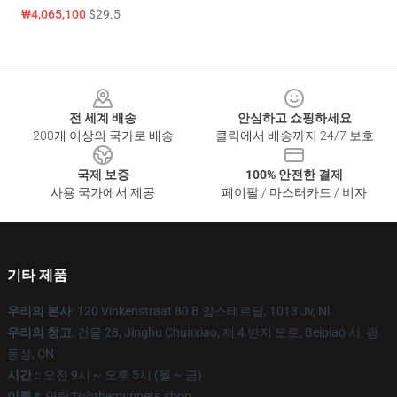
₩4,065,100
$29.5
Footer
전 세계 배송
안심하고 쇼핑하세요
200개 이상의 국가로 배송
클릭에서 배송까지 24/7 보호
국제 보증
100% 안전한 결제
사용 국가에서 제공
페이팔 / 마스터카드 / 비자
기타 제품
우리의 본사
: 120 Vinkenstraat 80 B 암스테르담, 1013 Jv, Nl
우리의 창고
: 건물 28, Jinghu Chunxiao, 제 4 반지 도로, Beipiao 시, 광
동성, CN
시간 :
: 오전 9시 ~ 오후 5시 (월 ~ 금)
이름 *
: 연락처@themuppets.shop