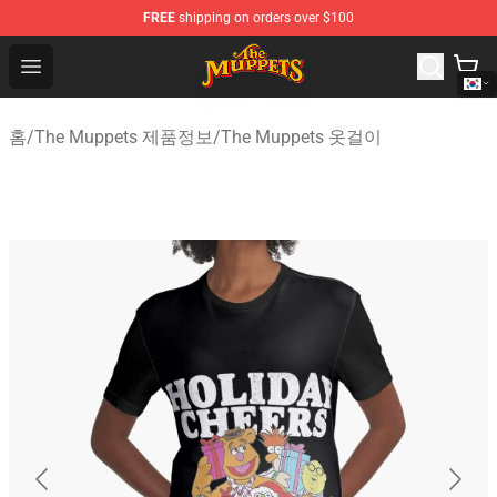
FREE
shipping on orders over $100
The Muppets Store - Official The Muppets Merchandise 
Open menu
홈
/
The Muppets 제품정보
/
The Muppets 옷걸이