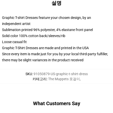
설명
Graphic T-shirt Dresses feature your chosen design, by an
independent artist
Sublimation printed 96% polyester, 4% elastane front panel
Solid color 100% cotton back/sleeves/rib
Loose casual fit
Graphic T-Shirt Dresses are made and printed in the USA
Since every item is made just for you by your local third-party fulfiller,
there may be slight variances in the product received
SKU
:
91050879-US-graphic-t-shirt-dress
카테고리
:
The Muppets 옷걸이
,
What Customers Say