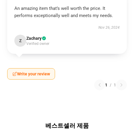
An amazing item that’s well worth the price. It
performs exceptionally well and meets my needs.
Nov 26, 2024
Zachary
Z
Verified owner
Write your review
1
/
1
베스트셀러 제품