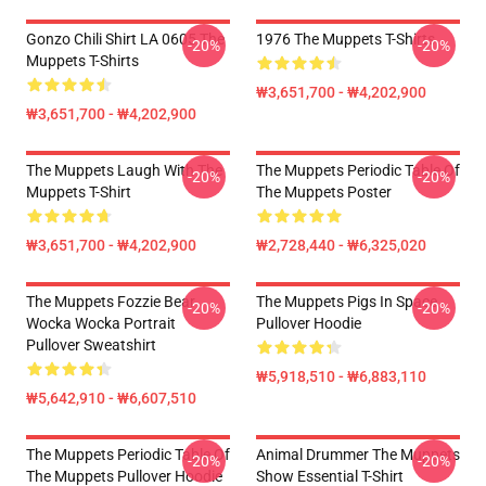
Gonzo Chili Shirt LA 0605 The
1976 The Muppets T-Shirts
-20%
-20%
Muppets T-Shirts
₩3,651,700 - ₩4,202,900
₩3,651,700 - ₩4,202,900
The Muppets Laugh With The
The Muppets Periodic Table Of
-20%
-20%
Muppets T-Shirt
The Muppets Poster
₩3,651,700 - ₩4,202,900
₩2,728,440 - ₩6,325,020
The Muppets Fozzie Bear
The Muppets Pigs In Space
-20%
-20%
Wocka Wocka Portrait
Pullover Hoodie
Pullover Sweatshirt
₩5,918,510 - ₩6,883,110
₩5,642,910 - ₩6,607,510
The Muppets Periodic Table Of
Animal Drummer The Muppets
-20%
-20%
The Muppets Pullover Hoodie
Show Essential T-Shirt